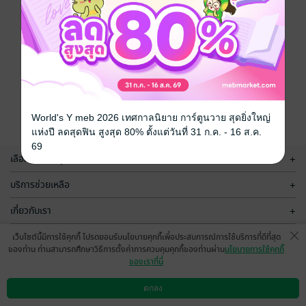
World's Y meb 2026 เทศกาลนิยาย การ์ตูนวาย สุดยิ่งใหญ่
แห่งปี ลดสุดฟิน สูงสุด 80% ตั้งแต่วันที่ 31 ก.ค. - 16 ส.ค.
69
เลือกหมวดหมู่
+
บริการช่วยเหลือ
+
เกี่ยวกับเรา
+
กลุ่มธุรกิจในเครือ
+
เว็บไซต์นี้มีการใช้คุกกี้ โปรดยอมรับนโยบายคุกกี้เพื่อประสบการณ์การใช้บริการที่ดีที่สุด
ของท่าน ท่านสามารถศึกษาวิธีการตั้งค่าการควบคุมคุกกี้ของท่านผ่าน
นโยบายการใช้คุกกี้
ของเราที่นี่
ตกลง
ดาวน์โหลดแอป
วิธีการใช้งาน
ติดต่อเรา