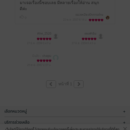
มาเจอเรื่องนี้ชอบเลย มีหลายเรื่องให้อ่าน สนุก
ดีค่ะ
แมวเหมียวรักการอ่าน
0
22 พ.ย. 2557
8:18 น.
Ahe_2520
เจนฬาริน
27 มิ.ย. 2559
0:47 น.
27 มิ.ย. 2559
0:43 น.
มีแล้ว -
chapu
25 พ.ย. 2557
2:57 น.
หน้าที่ 1
เลือกหมวดหมู่
+
บริการช่วยเหลือ
+
เว็บไซต์นี้มีการใช้คุกกี้ โปรดยอมรับนโยบายคุกกี้เพื่อประสบการณ์การใช้บริการที่ดีที่สุด