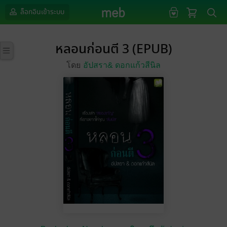
ล็อกอินเข้าระบบ
หลอนก่อนตี 3 (EPUB)
โดย
อัปสรา& ดอกแก้วสีนิล