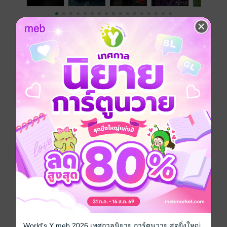
เขียนรีวิวและให้เรตติ้ง
คุณสามารถ
เข้าสู่ระบบ
เพื่อแสดงความคิดเห็นได้จ้า
รีวิวทั้งหมด
หน้าที่ 1
เล่นเกม แจกรางวัลสำหรับคนที่โหลดนิยาย
จาก อัปสรา บุ๊ค ติดตามเกมและรางวัลได้ที่นี่
https://www.facebook.com/pages/%E0%B8
%AD%E0%B8%B1%E0%B8%9B%E0%B8%
World's Y meb 2026 เทศกาลนิยาย การ์ตูนวาย สุดยิ่งใหญ่