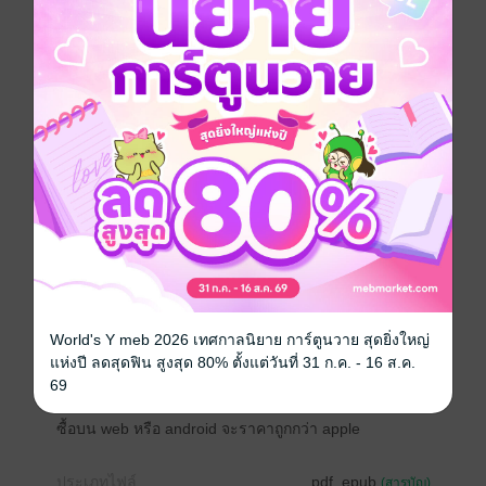
นอกจากความรักระหว่างหนุ่มสาวแล้ว ยังมีความรักในรูป
แบบอื่น และคนเขียนก็เชื่อว่าไม่ว่าจะเป็นความรักอย่าง
ไหน แต่ “ความรัก” เหล่านั้นจะช่วยเยียวยาทุกอย่าง
-- บางส่วนบางตอนของนิยาย --
นลินญาเม้มริมฝีปากแน่น ยกมือขึ้นทุบตีร่างใหญ่ทว่าอีก
ฝ่ายกลับไม่สะทกสะท้านยังคงอุกอาจรุกล้ำต่อเนื่อง ทำได้
แค่เพียงปล่อยหยาดน้ำตาออกมาเต็มใบหน้า
“ลินจ๋า พี่คิดถึงลินมาก”
ริมฝีปากร้อนผ่าวลากไล้ซุกลำคอขาว มือข้างหนึ่งสอด
แทรกเข้ามาในเสื้อเชิ๊ตแล้วตรงเข้ากอบกุมความนุ่มหยุ่น
บีบเคล้าหนักเบาจนร่างบางเริ่มอ่อนระทวย นิ้วใหญ่ขยับ
เพียงเล็กน้อยเม็ดกระดุมก็หลุดออกเผยเนินอกขาวเนียน ภูมิ
รพีเหมือนคนเดินผ่านทะเลทรายพอเจอแหล่งโอเอซิสก็อด
ไม่ได้ที่จะตะกรุบตะกรามเพราะความหิวโหย
World's Y meb 2026 เทศกาลนิยาย การ์ตูนวาย สุดยิ่งใหญ่
แห่งปี ลดสุดฟิน สูงสุด 80% ตั้งแต่วันที่ 31 ก.ค. - 16 ส.ค.
นิยายเรื่องนี้ ออกแนวอึมซึมและอาจขัดอกขัดใจ กรุณา
69
โหลดตัวอย่างก่อนการตัดสินใจซื้อ
ซื้อบน web หรือ android จะราคาถูกกว่า apple
ประเภทไฟล์
pdf, epub
(สารบัญ)