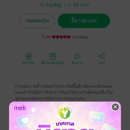
กัญณัฐฐ์
นิยายรัก
ทดลองอ่าน
ซื้อ 148 บาท
5.00
4 Rating
อยากได้
ซื้อเป็นของขวัญ
ติดตาม
แชร์
การแต่งงานที่วาดฝันกำลังจะเกิดขึ้นอีกเพียงแค่เดือนเศษ
แต่แล้ววันหนึ่งว่าที่เจ้าบ่าวก็บอกให้เธอรับเด็กคนหนึ่งเป็น
ลูกของเธอกับเขาหลังจากเราแต่งงานกัน
เหมือนสายฟ้าฟาดลงกลางใจดวงน้อย
นลินญาทำใจยอมรับไม่ได้ เธอจึงจากไปด้วยหัวใจที่เจ็บช้ำ
โชคดีที่เธอยังมีครอบครัว มีคนที่รักเธออยู่เคียงข้างและให้
กำลังใจมาตลอดอีกทั้งยังมีชีวิตน้อยๆ ที่กำเนิดขึ้นมาช่วย
เยียวยารักษาจิตใจที่แสนจะบอบช้ำดวงนี้