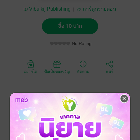
Vibulkij Publishing
การ์ตูนรายตอน
ซื้อ 10 บาท
No Rating
อยากได้
ซื้อเป็นของขวัญ
ติดตาม
แชร์
หลังหมอ KEI ได้ทราบข่าวว่ามีหมอเถื่อนมีฝีมือสุดยอดพอๆ
กับ ดร. K
เธอจึงไม่รอช้า ไปตามหาตัวเขาที่หมู่บ้านแห่งหนึ่ง
ชายคนนั้นแท้จริงแล้วเขาคือเงาของตระกูล K ที่เธอเคย
เจอสมัยยังเด็ก
KEI ตัดสินใจเกลี้ยกล่อมให้เขาออกจากหมู่บ้านเพื่อมาเป็น
ตัวแทนของ ดร. K ที่เสียชีวิตไปแล้ว