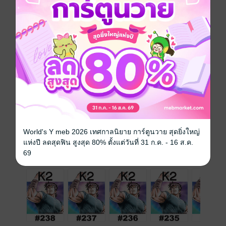
การ์ตูนญี่ปุ่น
ดรามา
สไลซ์ออฟไลฟ์
หมอ
ซีรีส์
K2 (รายตอน)
ประเภทไฟล์
pdf
วันที่วางขาย
09 พฤษภาคม 2565
ความยาว
22 หน้า
ราคาปก
10 บาท
World's Y meb 2026 เทศกาลนิยาย การ์ตูนวาย สุดยิ่งใหญ่
แห่งปี ลดสุดฟิน สูงสุด 80% ตั้งแต่วันที่ 31 ก.ค. - 16 ส.ค.
เล่มอื่นๆ ในซีรีส์
69
ดูทั้งหมด