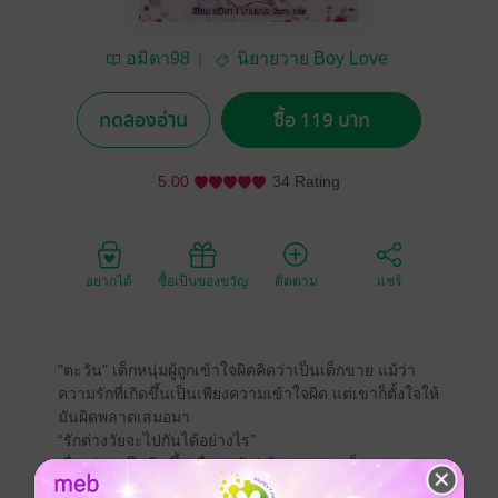
อมิตา98
นิยายวาย Boy Love
/ Yaoi
ทดลองอ่าน
ซื้อ 119 บาท
5.00
34 Rating
อยากได้
ซื้อเป็นของขวัญ
ติดตาม
แชร์
"ตะวัน" เด็กหนุ่มผู้ถูกเข้าใจผิดคิดว่าเป็นเด็กขาย แม้ว่า
ความรักที่เกิดขึ้นเป็นเพียงความเข้าใจผิด แต่เขาก็ตั้งใจให้
มันผิดพลาดเสมอมา
“รักต่างวัยจะไปกันได้อย่างไร”
เรื่องวุ่น ๆ จึงเกิดขึ้นเมื่อ‘ตะวัน’ น้องชายคนเล็กของลูก
เสี้ยวสองเผ่าพันธุ์มีอายุครบ 18 ปีบริบูรณ์ เขาจะมี