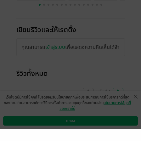
เขียนรีวิวและให้เรตติ้ง
คุณสามารถ
เข้าสู่ระบบ
เพื่อแสดงความคิดเห็นได้จ้า
รีวิวทั้งหมด
หน้าที่ 1
เว็บไซต์นี้มีการใช้คุกกี้ โปรดยอมรับนโยบายคุกกี้เพื่อประสบการณ์การใช้บริการที่ดีที่สุด
ของท่าน ท่านสามารถศึกษาวิธีการตั้งค่าการควบคุมคุกกี้ของท่านผ่าน
นโยบายการใช้คุกกี้
ของเราที่นี่
คลั่งรักทั้งคู่ อุปสรรคเยอะหน่อย
ตกลง
มีแล้ว -
รฐา Ratha 97♾️
ดาวน์โหลดแอป
วิธีการใช้งาน
ติดต่อเรา
0
10 ธ.ค. 2567
8:37 น.