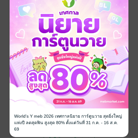
สัญชาตญาณดั่งแวมไพร์หรือมนุษย์หมาป่ากันแน่
Boy love / Yaoi
โรแมนติก
แฟนตาซี
ซีรีส์
ตระกูลแวมไพร์
ประเภทไฟล์
pdf, epub
(สารบัญ)
วันที่วางขาย
08 พฤษภาคม 2565
ความยาว
190 หน้า (≈ 45,644 คำ)
ราคาปก
199 บาท (ประหยัด 40%)
สนใจเวอร์ชันกระดาษ เชิญทางนี้!
เวอร์ชันกระดาษมีวางขายที่เว็บไซต์สำนัก
World's Y meb 2026 เทศกาลนิยาย การ์ตูนวาย สุดยิ่งใหญ่
พิมพ์ จะไม่มีขายโดย MEB นะจ๊ะ สามารถสั่ง
แห่งปี ลดสุดฟิน สูงสุด 80% ตั้งแต่วันที่ 31 ก.ค. - 16 ส.ค.
ซื้อ หรือติดต่อคนขายโดยตรงเลยจ้ะ
69