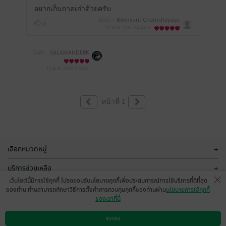
อยากเก็บภาคเก่าด้วยครับ
มีแล้ว -
Boonyarit Charnchayasu
0
k
11 พ.ค. 2565
18:43 น.
มีแล้ว -
SALAMANDERK
ING
13 พ.ค. 2565
7:36 น.
หน้าที่ 1
เลือกหมวดหมู่
+
บริการช่วยเหลือ
+
เว็บไซต์นี้มีการใช้คุกกี้ โปรดยอมรับนโยบายคุกกี้เพื่อประสบการณ์การใช้บริการที่ดีที่สุด
เกี่ยวกับเรา
+
ของท่าน ท่านสามารถศึกษาวิธีการตั้งค่าการควบคุมคุกกี้ของท่านผ่าน
นโยบายการใช้คุกกี้
ของเราที่นี่
กลุ่มธุรกิจในเครือ
+
ตกลง
ดาวน์โหลดแอป
วิธีการใช้งาน
ติดต่อเรา