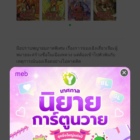
มือปราบพญายมภาคพิเศษ เรื่องราวของเฮ้งเสี่ยวเจียะผู้
หมายจะสร้างชื่อในเมืองหลวง แต่ต้องเข้าไปพัวพันกับ
เหตุการณ์นองเลือดอย่างไม่คาดคิด
การ์ตูนจีน
กำลังภายใน
แอกชัน
พลังพิเศษ
ซีรีส์
ฮ้งเซี่ยวเจียะ ผู้กล้าพญายม มือปราบพญายม ภาคพิเศษ
ประเภทไฟล์
pdf
วันที่วางขาย
11 พฤษภาคม 2565
ความยาว
551 หน้า