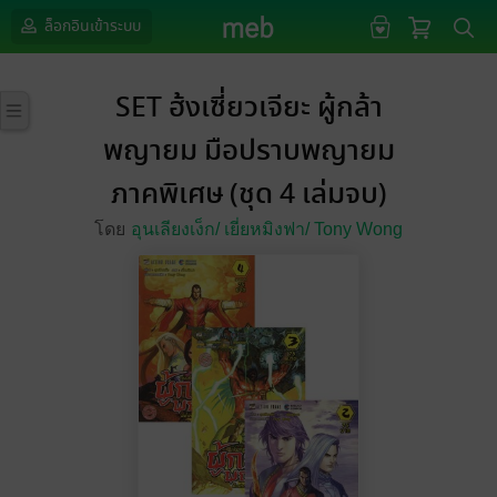
ล็อกอินเข้าระบบ
SET ฮ้งเซี่ยวเจียะ ผู้กล้า
พญายม มือปราบพญายม
ภาคพิเศษ (ชุด 4 เล่มจบ)
โดย
อุนเลียงเง็ก/
เยี่ยหมิงฟา/
Tony Wong