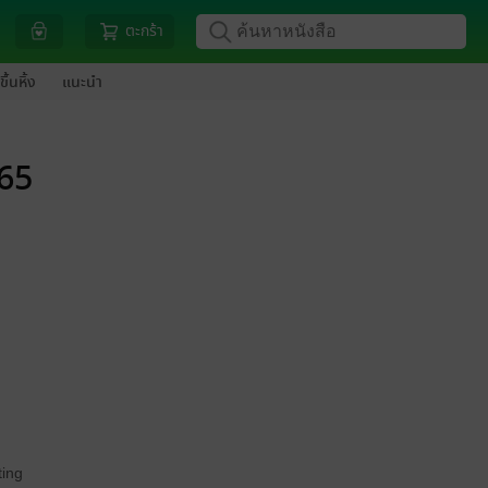
ตะกร้า
ขึ้นหิ้ง
แนะนำ
565
ing