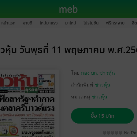
หน้าแรก
ขายดี
ใหม่มาแรง
มาใหม่
โปรโมชัน
ฟรีกระจาย
ฮิต
าวหุ้น วันพุธที่ 11 พฤษภาคม พ.ศ.2
โดย
กอง บก. ข่าวหุ้น
สำนักพิมพ์
ข่าวหุ้น
หมวดหมู่
ข่าวหุ้น
ซื้อ 15 บาท
No Rat