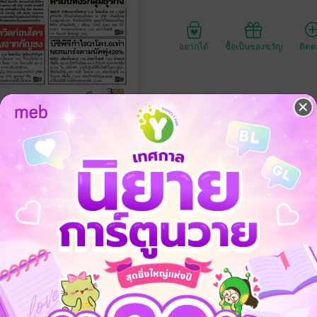
อยากได้
ซื้อเป็นของขวัญ
ติด
ประเภทไฟล์
วันที่วางขาย
ความยาว
ราคาปก
คม พ.ศ.2565