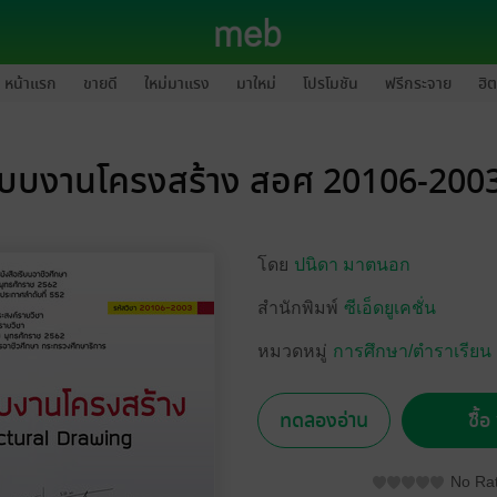
หน้าแรก
ขายดี
ใหม่มาแรง
มาใหม่
โปรโมชัน
ฟรีกระจาย
ฮิต
แบบงานโครงสร้าง สอศ 20106-2003
โดย
ปนิดา มาตนอก
สำนักพิมพ์
ซีเอ็ดยูเคชั่น
หมวดหมู่
การศึกษา/ตำราเรียน
ทดลองอ่าน
ซื้
No Rat