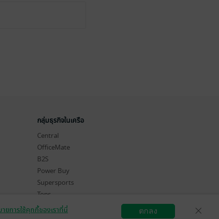
กลุ่มธุรกิจในเครือ
Central
OfficeMate
B2S
Power Buy
Supersports
Tops
Hytexts
ายการใช้คุกกี้ของเราที่นี่
ตกลง
สมัครขายอีบุ๊ก
วิธีการใช้งาน
ติดต่อเรา