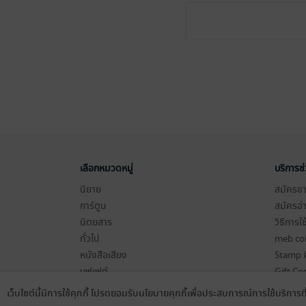
เลือกหมวดหมู่
บริการช
นิยาย
สมัครขาย
การ์ตูน
สมัครอ่
นิตยสาร
วิธีการใ
ทั่วไป
meb co
หนังสือเสียง
Stamp ค
บุฟเฟต์
Gift Co
เงื่อนไข
เว็บไซต์นี้มีการใช้คุกกี้ โปรดยอมรับนโยบายคุกกี้เพื่อประสบการณ์การใช้บริการ
Language
ดาวน์โหลดแอป
นโยบายค