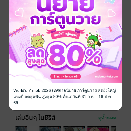
ภาค 2 ที่แสนจะประทับใจและการเปิดฉากภาค 3 ที่เข้ม
ข้น!!
การ์ตูนญี่ปุ่น
แอกชัน
การ์ตูนผู้ชาย
เซอร์ไววัล
ซีรีส์
Rainbow 7 นช. แดน 2 ห้อง 6
ประเภทไฟล์
pdf
วันที่วางขาย
12 พฤษภาคม 2565
World's Y meb 2026 เทศกาลนิยาย การ์ตูนวาย สุดยิ่งใหญ่
ความยาว
212 หน้า
แห่งปี ลดสุดฟิน สูงสุด 80% ตั้งแต่วันที่ 31 ก.ค. - 16 ส.ค.
ราคาปก
69 บาท
69
เล่มอื่นๆ ในซีรีส์
ดูทั้งหมด