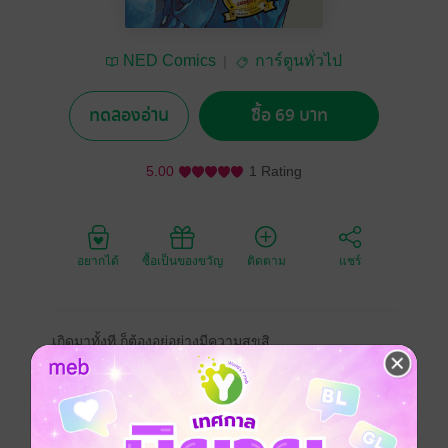
NED Comics
การ์ตูนทั่วไป
ทดลองอ่าน
ซื้อ 69 บาท
5.00
1 Rating
อยากได้
ซื้อเป็นของขวัญ
ติดตาม
แชร์
เกิดมาทั้งที ก็ต้องอยู่อย่างมีความสุขสิ
ทุกคนบอกลาชัวิตวัยเด็ก และเติบโตเป็นหนุ่มเต็มตัว เจ้า
หน้าที่กองกำลังป้องกันตนเอง นักมวยปล้ำอาชีพ พ่อค้าเงิน
กู้ นักร้อง นักกฎหมาย และนักมวย.. เด็กหนุ่มทั้ง 6 คน...ที่
รอดชีวิตจากแดน 2 ห้อง 6 ต่างฟันฝ่าอุปสรรคขวากหนาม
เพื่อมุ่งไปสู่ความฝันของตัวเอง! พลาดไม่ได้!! ตอนจบของ