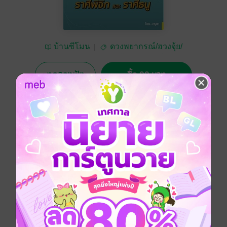
บ้านซีโมน
ดวงพยากรณ์/ฮวงจุ้ย/
โหราศาสตร์
ทดลองฟัง
ซื้อ 99 บาท
No Rating
อยากได้
ซื้อเป็นของขวัญ
ติดตาม
แชร์
ราศีพิจิกและราศีธนู ดวงการงาน การเงิน โชคลาภ ความ
รัก จะเป็นยังไง จะปังขนาดไหน มาฟังคำพยากรณ์กันเลย
คะ
หนังสือเสียงเล่มนี้ เป็นการทำนายดวงชะตาเดือน