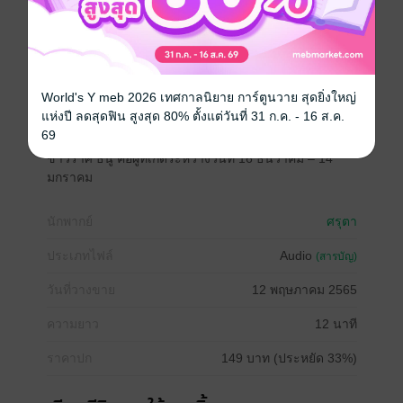
พฤษภาคมปี 2565 ของชาวราศีพิจิก และ ชาวราศีธนู โดย
จะใช้โหราศาสตร์ไทยในการพยากรณ์ การทำนายดวง
ชะตาในเดือนพฤษภาคมนี้ เป็นเพียงภาพรวมของชาวราศี
พิจิก และชาวราศีธนูเท่านั้น
World's Y meb 2026 เทศกาลนิยาย การ์ตูนวาย สุดยิ่งใหญ่
ชาวราศีพิจิกคือผู้ที่เกิดระหว่างวันที่ 16 พฤศจิกายน – 15
แห่งปี ลดสุดฟิน สูงสุด 80% ตั้งแต่วันที่ 31 ก.ค. - 16 ส.ค.
ธันวาคม ส่วน
69
ชาวราศี ธนู คือผู้ที่เกิดระหว่างวันที่ 16 ธันวาคม – 14
มกราคม
นักพากย์
ศรุตา
ประเภทไฟล์
Audio
(สารบัญ)
วันที่วางขาย
12 พฤษภาคม 2565
ความยาว
12 นาที
ราคาปก
149 บาท (ประหยัด 33%)