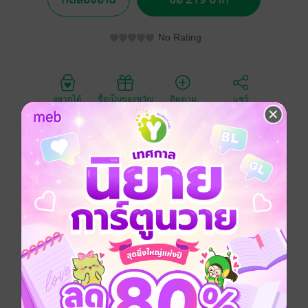
No Rating
อยากได้
ซื้อเป็นของขวัญ
ติดตาม
แชร์
Long List รางวัลซีไรต์ (S.E.A. Write) ประเภทนวนิยายปี
2561
ในทางการเมืองและวัฒนธรรมสมัยใหม่ สิ่งปลูกสร้างที่
เรียกว่า ‘อนุสาวรีย์’ มีความสำคัญและบ่งบอกถึงนัยบาง
ประการของสังคมนั้น
‘อนุสาวรีย์’ นับเป็นผลผลิตทางวัฒนธรรมและเป็น
สัญลักษณ์ของอำนาจนิยมและรัฐชาตินิยม
นวนิยายเรื่อง ‘อนุสาวรีย์’ โดย วิภาส ศรีทอง เล่าถึงเรื่อง
ราวหนึ่งในอาคารทึมเทาไร้การตกแต่ง ว่าด้วยเรื่องของ
พื้นที่และผู้คนที่อยู่ในนั้น