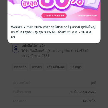
งานเขียนของเขามุ่งสร้างภาวะทางอารมณ์บางอย่างให้คุก
รุ่น ด้วยหวังสร้างแรงกระเพื่อมโต้กลับคลื่นพายุลูกใหญ่
และหวังของนักเขียนนั้นจะเป็นได้สักกี่มากน้อย ก็ย่อมขึ้น
กับผู้อ่านและศาสตร์แห่งการตีความ ซึ่งอาณาเขตของการ
World's Y meb 2026 เทศกาลนิยาย การ์ตูนวาย สุดยิ่งใหญ่
ตีความทางวรรณกรรมนั้นก็กินพื้นที่ครอบคลุมไปได้ทั่วทุก
แห่งปี ลดสุดฟิน สูงสุด 80% ตั้งแต่วันที่ 31 ก.ค. - 16 ส.ค.
ศาสตร์ งานเขียนของเขาจึงมีบทวิจารณ์ที่หลากหลายและ
69
ต่างแง่มุม จะด้วยเจตนาหรือไม่ก็ตามก็ของผู้เขียน
หนังสือได้รางวัล
ได้รับคัดเลือกเข้าสู่รอบ Long List รางวัลซีไรต์
ประจำปี พ.ศ. 2561
คลาสสิก
ดรามา
เสียดสีสังคม
ปรัชญา
ประเภทไฟล์
pdf
วันที่วางขาย
20 มิถุนายน 2565
ความยาว
145 หน้า