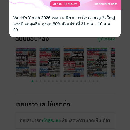
วันที่วางขาย
16 พฤษภาคม 2565
ความยาว
16 หน้า
World's Y meb 2026 เทศกาลนิยาย การ์ตูนวาย สุดยิ่งใหญ่
ราคาปก
10 บาท
แห่งปี ลดสุดฟิน สูงสุด 80% ตั้งแต่วันที่ 31 ก.ค. - 16 ส.ค.
69
ฉบับย้อนหลัง
ดูทั้งหมด
เขียนรีวิวและให้เรตติ้ง
คุณสามารถ
เข้าสู่ระบบ
เพื่อแสดงความคิดเห็นได้จ้า