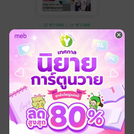
ข่าวสด
ข่าวสด
ซื้อ 10 บาท
No Rating
อยากได้
ซื้อเป็นของขวัญ
ติดตาม
แชร์
หนังสือพิมพ์ข่าวสด วันอังคารที่ 17 พฤษภาคม พ.ศ.2565
ประเภทไฟล์
pdf