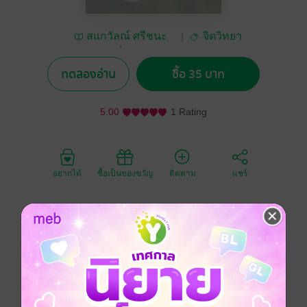
สแกวัลณ์ ศรีชนะ
จิตวิทยา
(ครุพี่แป้ง)
ทดลองอ่าน
ซื้อ 35 บาท
5.00
1 Rating
อยากได้
ซื้อเป็นของขวัญ
ติดตาม
แชร์
"หนังสือเล่มนี้เป็นการบอกเล่าเรื่องราวเทคนิคและแนวคิด
สู่ความสำเร็จ ด้วยการอธิษฐานจิต พิชิตเป้าหมาย โดยถอด
บทเรียนจากปรัชญาชีวิตของพระพุทธเจ้า ที่พระองค์ต่อสู้
ปัญหาอุปสรรค จนทำให้พระองค์ตรัสรู้กลายเป็นศาสดา
ของพระพุทธศาสนาที่มีผู้คนนับถือกันทั่วโลก และได้ชื่อว่า
เป็น ""บุรุษใจเพชร""