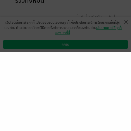
รีวิวทั้งหมด
หน้าที่ 1
เว็บไซต์นี้มีการใช้คุกกี้ โปรดยอมรับนโยบายคุกกี้เพื่อประสบการณ์การใช้บริการที่ดีที่สุด
ของท่าน ท่านสามารถศึกษาวิธีการตั้งค่าการควบคุมคุกกี้ของท่านผ่าน
นโยบายการใช้คุกกี้
ของเราที่นี่
มีแล้ว -
onepowder2517@gm
ail.com
8 ส.ค. 2565
8:19 น.
ตกลง
ดาวน์โหลดแอป
วิธีการใช้งาน
ติดต่อเรา
หน้าที่ 1
เลือกหมวดหมู่
+
บริการช่วยเหลือ
+
เกี่ยวกับเรา
+
กลุ่มธุรกิจในเครือ
+