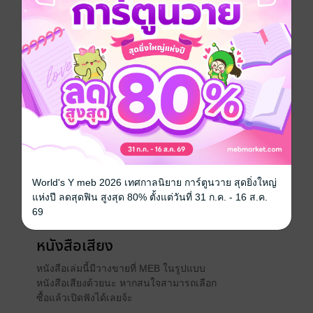
มาร่วมเรียนรู้เทคนิค แนวคิดสู้ความสำเร็จของบุรุษ
ใจเพชรกัน หากท่านได้ฟังเรื่องราวในหนังสือเล่มนี้แล้ว
คงจะจุดประกายฝันทำให้ท่านมีแรงบัลดาลใจ กล้าที่จะ
ตัดสินใจลงมือทำให้เป้าหมายเป็นจริง พร้อมต่อสู้กับ
อุปสรรคระหว่างการเดินทางสู่เป้าหมายและไม่ล้มเลิก
จนกว่าจะถึงเป้าหมายอย่างแน่นอน"
ประเภทไฟล์
pdf
วันที่วางขาย
17 พฤษภาคม 2565
World's Y meb 2026 เทศกาลนิยาย การ์ตูนวาย สุดยิ่งใหญ่
ความยาว
15 หน้า
แห่งปี ลดสุดฟิน สูงสุด 80% ตั้งแต่วันที่ 31 ก.ค. - 16 ส.ค.
ราคาปก
35 บาท
69
หนังสือเสียง
หนังสือเล่มนี้มีวางขายที่ MEB ในรูปแบบ
หนังสือเสียงด้วยนะ หากสนใจสามารถเลือก
ซื้อแล้วเปิดฟังได้เลยจ้ะ