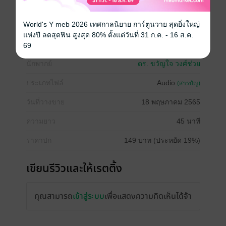
บ้าง ไม่มากก็น้อยนะคะ
World's Y meb 2026 เทศกาลนิยาย การ์ตูนวาย สุดยิ่งใหญ่
พัฒนาตนเอง
แห่งปี ลดสุดฟิน สูงสุด 80% ตั้งแต่วันที่ 31 ก.ค. - 16 ส.ค.
69
นักพากย์
ดร. ขวัญใจ วงศ์ช่วย
ประเภทไฟล์
Audio
(สารบัญ)
วันที่วางขาย
18 พฤษภาคม 2565
ความยาว
45 นาที
ราคาปก
149 บาท (ประหยัด 19%)
เขียนรีวิวและให้เรตติ้ง
คุณสามารถ
เข้าสู่ระบบ
เพื่อแสดงความคิดเห็นได้จ้า