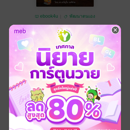
ebook4u
พัฒนาตนเอง
ทดลองฟัง
ซื้อ 120 บาท
No Rating
อยากได้
ซื้อเป็นของขวัญ
ติดตาม
แชร์
หนังสือเสียงเล่มนี้ ได้บอกเล่าเรื่องราวของคนสำเร็จว่าเขา
คิดกันอย่างไร คนสำเร็จมักจะเป็นฝ่ายริเริ่มก่อน และจะ
มองเห็นโอกาสในคนที่เขาพบทุกคน เพื่อเปิดโอกาสให้ตัว
เองได้ทำความรู้จักกับคนอื่น และยังได้บอกถึงเรื่องราวของ
การเปลี่ยนความพ่ายแพ้ให้เป็นชัยชนะ ลองมาฟังกันดูนะ
คะ คุณอาจจะนำไปปรับใช้เป็นแนวทางในชีวิตของคุณได้