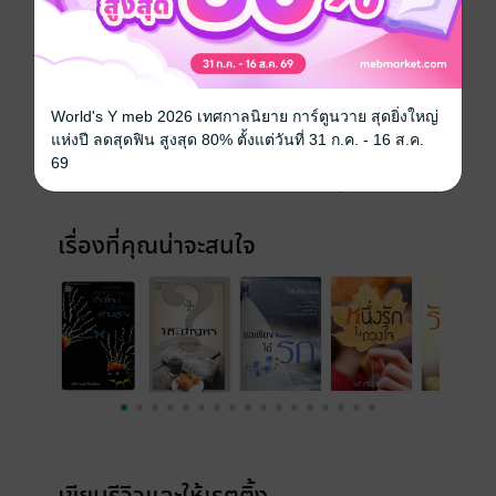
ประเภทไฟล์
pdf, epub
(สารบัญ)
วันที่วางขาย
18 พฤษภาคม 2565
World's Y meb 2026 เทศกาลนิยาย การ์ตูนวาย สุดยิ่งใหญ่
แห่งปี ลดสุดฟิน สูงสุด 80% ตั้งแต่วันที่ 31 ก.ค. - 16 ส.ค.
ความยาว
56 หน้า (≈ 9,071 คำ)
69
ราคาปก
100 บาท (ประหยัด 70%)
เรื่องที่คุณน่าจะสนใจ