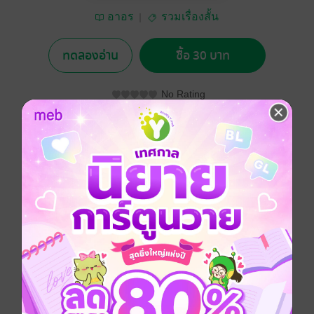
อาอร
รวมเรื่องสั้น
ทดลองอ่าน
ซื้อ 30 บาท
No Rating
อยากได้
ซื้อเป็นของขวัญ
ติดตาม
แชร์
เรื่องราวเริ่มเมื่อน้อยลอมมาขอซื้อน้ำมันผีจากตาน้อยเอิ้น
ในราคา 200บาท แล้วเรื่องยังโยงไปถึงคนเมืองสองแคว
ที่มารับซื้อของเก่า แต่คนหมู่นั้นกลับเป็นหมอผี มาขอซื้อ
กุมารพราย เมื่อมีการใช้วิชามนต์ดำอันลี้ลับ ผู้ที่เดือดร้อน
ย่อมเป็นคนและผีในหมู่บ้านแห่งนี้
ตลก
ลึกลับ
สยองขวัญ