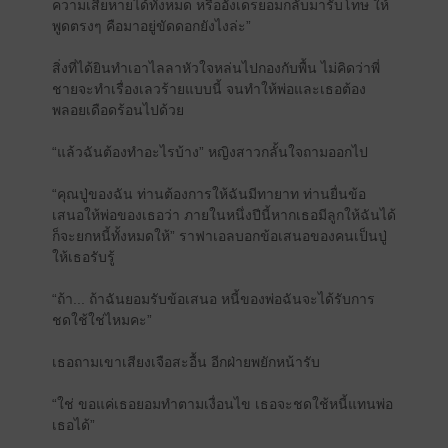
ความเสียหายได้ทั้งหมด หรืออังเดรยอมกลับมารับโทษ ให้
พูดตรงๆ คือมาอยู่ขัดดอกยังไงล่ะ”
สิ่งที่ได้ยินทำเอาไลลาหัวใจหล่นไปกองกับพื้น ไม่คิดว่าพี่
ชายจะทำเรื่องเลวร้ายแบบนี้ จนทำให้พ่อและเธอต้อง
พลอยเดือดร้อนไปด้วย
“แล้วฉันต้องทำอะไรบ้าง” หญิงสาวกลั้นใจถามออกไป
“คุณปู่ของฉัน ท่านต้องการให้ฉันมีทายาท ท่านยื่นข้อ
เสนอให้พ่อของเธอว่า ภายในหนึ่งปีนี้หากเธอมีลูกให้ฉันได้
ก็จะยกหนี้ทั้งหมดให้” ราฟาเอลบอกข้อเสนอของคนเป็นปู่
ให้เธอรับรู้
“ถ้า... ถ้าฉันยอมรับข้อเสนอ หนี้ของพ่อฉันจะได้รับการ
ชดใช้ใช่ไหมคะ”
เธอถามเขาเสียงเจือสะอื้น อีกฝ่ายพยักหน้ารับ
“ใช่ ขอแค่เธอยอมทำตามเงื่อนไข เธอจะชดใช้หนี้แทนพ่อ
เธอได้”