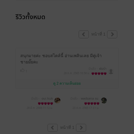
รีวิวทั้งหมด
หน้าที่ 1
สนุกมายค่ะ ชอบสไตล์นี้ อ่านเพลินเลย มีคู่เจ้า
ชายมั๊ยคะ
มีแล้ว -
ฝนร่า
1
26 ก.ค. 2565
10:56 น.
ดู 2 ความเห็นย่อย
มีแล้ว -
oui.kuk
มีแล้ว -
wadsana su.
28 มี.ค. 2566
11:12 น.
23 ต.ค. 2565
17:31 น.
หน้าที่ 1