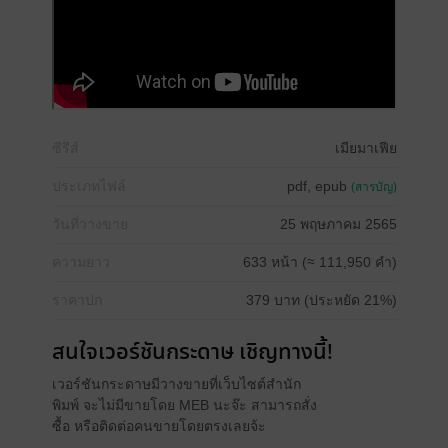
ซีรีส์
เมียมาเฟีย
ประเภทไฟล์
pdf, epub
(สารบัญ)
วันที่วางขาย
25 พฤษภาคม 2565
ความยาว
633 หน้า (≈ 111,950 คำ)
ราคาปก
379 บาท (ประหยัด 21%)
สนใจเวอร์ชันกระดาษ เชิญทางนี้!
เวอร์ชันกระดาษมีวางขายที่เว็บไซต์สำนัก
พิมพ์ จะไม่มีขายโดย MEB นะจ๊ะ สามารถสั่ง
ซื้อ หรือติดต่อคนขายโดยตรงเลยจ้ะ