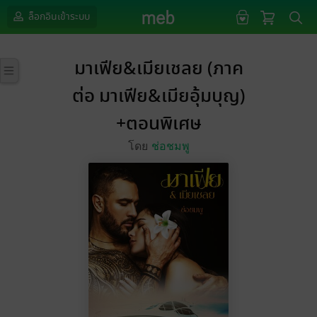
ล็อกอินเข้าระบบ
มาเฟีย&เมียเชลย (ภาค
ต่อ มาเฟีย&เมียอุ้มบุญ)
+ตอนพิเศษ
โดย
ช่อชมพู