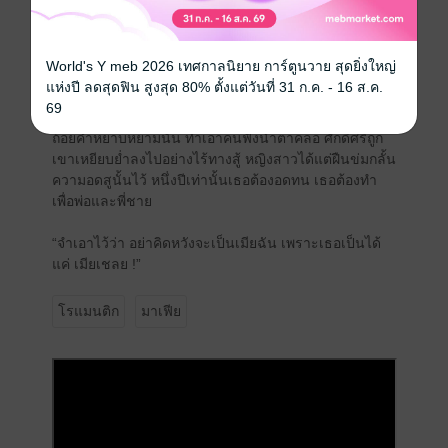
ผลักแผงอกหนาให้ออกห่าง
“นี่คุณทำอะไร”
World's Y meb 2026 เทศกาลนิยาย การ์ตูนวาย สุดยิ่งใหญ่
แห่งปี ลดสุดฟิน สูงสุด 80% ตั้งแต่วันที่ 31 ก.ค. - 16 ส.ค.
“หึ ก็ทดสอบคุณภาพยังไงล่ะ ซื้อผ้ายังต้องดูเนื้อ นี่เลือกแม่
69
พันธุ์ทำลูก มันต้องทดสอบคุณภาพสักหน่อยสิ”
ถ้อยคำหยาบหยามนั้น ทำเอาคนฟังน้ำตาคลอ ศักดิ์ศรีถูก
เขาเหยียบย่ำลงไปอย่างไร้ทางสู้ หญิงสาวได้แต่ฝืนข่มกลั้น
ความอดสูนั้นไว้ หนึ่งปีเท่านั้นเธอต้องอดทน เธอต้องทำ
เพื่อพ่อและพี่ชาย
“จำเอาไว้ว่า อย่าคิดหวังจะเป็นเมียฉัน เพราะเธอเป็นได้
แค่ เมียเชลย !”
โรแมนติก
มาเฟีย