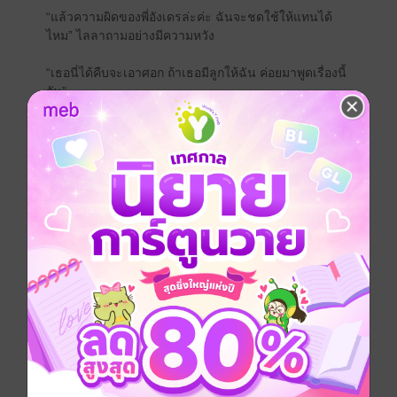
“แล้วความผิดของพี่อังเดรล่ะค่ะ ฉันจะชดใช้ให้แทนได้
ไหม” ไลลาถามอย่างมีความหวัง
“เธอนี่ได้คืบจะเอาศอก ถ้าเธอมีลูกให้ฉัน ค่อยมาพูดเรื่องนี้
กัน”
ราฟาเอลบอกเสียงเข้ม เขากระตุกยิ้มหยัน เมื่อเห็นสายตา
ผิดหวังของหญิงสาว
“ฉัน... ฉันยอมรับข้อเสนอค่ะ”
ไลลากลั้นใจพูดออกไป ก้มหน้าหลบสายตาของเขา มือน้อย
กำแน่นข่มกลั้นน้ำตาไม่ให้ไหลออกมา เธอไม่มีทางเลือก
อื่น อนาคตความฝันพังพินาศลงไปแล้ว เมื่อต้องเอา
ร่างกายของตัวเองชดใช้ความผิดแทนพี่ชาย
“เข้าใจอะไรง่ายๆ ก็ดีแล้ว”
ราฟาเอลเชยคางหญิงสาวขึ้นมา ก่อนจะก้มลงไปแตะริม
ฝีปากจุมพิตเรียวปากอิ่มอย่างดุดัน ไลลาตัวแข็งทื่อด้วย
ความตกใจ ก่อนจะตั้งสติได้แล้วเบือนหน้าหนีเขา มือยก