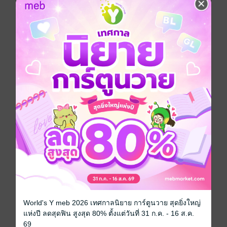
การ์ตูนผู้หญิง
การ์ตูนญี่ปุ่น
แฟนตาซี
พารานอร์มอล
ซีรีส์
ผมน่ะหรือ คือ ราชาปีศาจ!
ประเภทไฟล์
pdf
วันที่วางขาย
20 พฤษภาคม 2565
ความยาว
164 หน้า
ราคาปก
50 บาท (ประหยัด 30%)
สนใจเวอร์ชันกระดาษ เชิญทางนี้!
World's Y meb 2026 เทศกาลนิยาย การ์ตูนวาย สุดยิ่งใหญ่
เวอร์ชันกระดาษมีวางขายที่เว็บไซต์สำนัก
แห่งปี ลดสุดฟิน สูงสุด 80% ตั้งแต่วันที่ 31 ก.ค. - 16 ส.ค.
พิมพ์ จะไม่มีขายโดย MEB นะจ๊ะ สามารถสั่ง
69