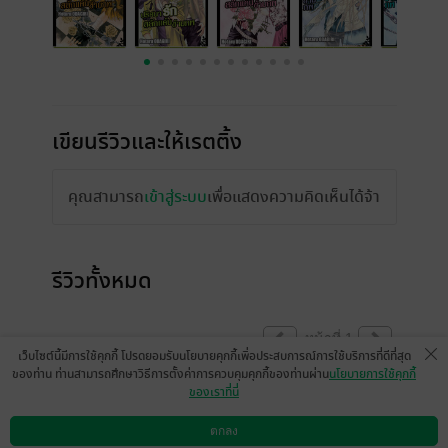
เขียนรีวิวและให้เรตติ้ง
คุณสามารถ
เข้าสู่ระบบ
เพื่อแสดงความคิดเห็นได้จ้า
รีวิวทั้งหมด
หน้าที่ 1
เว็บไซต์นี้มีการใช้คุกกี้ โปรดยอมรับนโยบายคุกกี้เพื่อประสบการณ์การใช้บริการที่ดีที่สุด
ของท่าน ท่านสามารถศึกษาวิธีการตั้งค่าการควบคุมคุกกี้ของท่านผ่าน
นโยบายการใช้คุกกี้
ของเราที่นี่
กรี๊ดด~ออกจนจบแล้วเรื่องที่น้องรักมากๆๆ😍😍
😍(ขอบคุณพี่แอดมินE-bookมากๆเลยน่ะค่ะที่
ตกลง
ดาวน์โหลดแอป
วิธีการใช้งาน
ติดต่อเรา