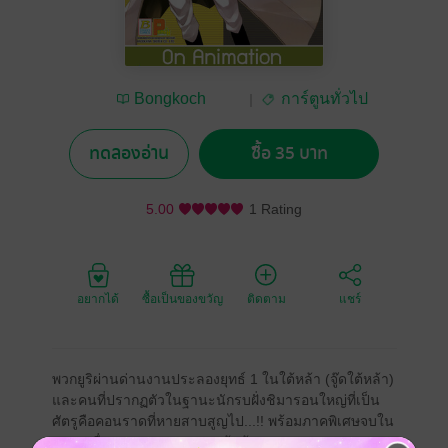
Bongkoch
การ์ตูนทั่วไป
Publishing
ทดลองอ่าน
ซื้อ 35 บาท
5.00
1 Rating
อยากได้
ซื้อเป็นของขวัญ
ติดตาม
แชร์
พวกยูริผ่านด่านงานประลองยุทธ์ 1 ในใต้หล้า (จู๊ดใต้หล้า)
และคนที่ปรากฏตัวในฐานะนักรบฝั่งชิมารอนใหญ่ที่เป็น
ศัตรูคือคอนราดที่หายสาบสูญไป...!! พร้อมภาคพิเศษจบใน
ตอน "เรื่องปวดสมองของคนเฝ้าบ้าน"