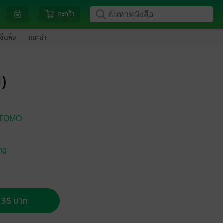
ตะกร้า
ขึ้นหิ้ง
แนะนำ
)
TOMO
ng
อ 35 บาท