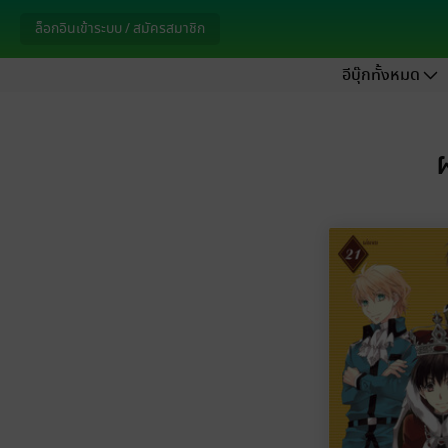
ล็อกอินเข้าระบบ / สมัครสมาชิก
อีบุ๊กทั้งหมด