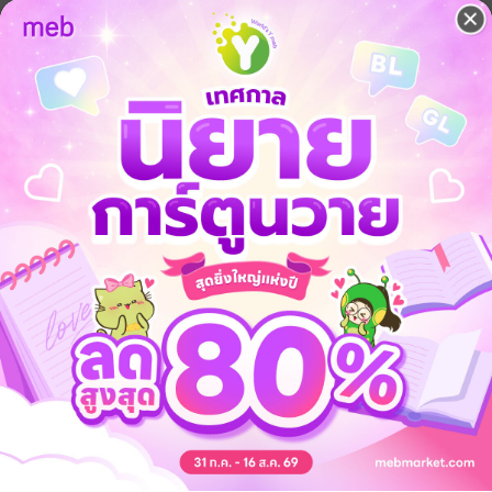
น
แฟนตาซี
พารานอร์มอล
 เชิญทางนี้!
ว็บไซต์สำนักพิมพ์ จะไม่มีขายโดย
รือติดต่อคนขายโดยตรงเลยจ้ะ