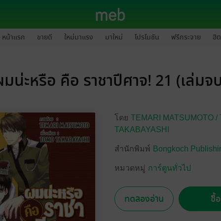
หน้าแรก
ขายดี
ใหม่มาแรง
มาใหม่
โปรโมชัน
ฟรีกระจาย
ฮิต
ผมน่ะหรือ คือ ราชาปีศาจ! 21 (เล่มจบ
โดย
TEMARI MATSUMOTO /
TAKABAYASHI
สำนักพิมพ์
Bongkoch Publishi
หมวดหมู่
การ์ตูนทั่วไป
ทดลองอ่าน
ซื้