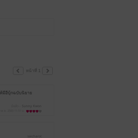
หน้าที่ 1
้มีอีบุ้กฉบับนิยาย
มีแล้ว -
Sunny Kwon
0 พ.ย. 2565
11:51 น.
saicharot