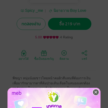
Spicy _me
นิยายวาย Boy Love
/ Yaoi
ทดลองอ่าน
ซื้อ 219 บาท
5.00
4 Rating
อยากได้
ซื้อเป็นของขวัญ
ติดตาม
แชร์
พีชญา หนุ่มน้อยชาวไทยหน้าคมผิวสีแทนที่ต้องการเงิน
เพื่อมารักษามารดาที่ล้มป่วยเส้นเลือดในสมองแตกต้อง
ผ่าตัดด่วน โชคชะตาพลิกผันกลายมาเป็นนางบำเรอของ
มาเฟียเจ้าของฉายาอสูรหน้าหล่อ อย่างคริสโตเฟอร์ ลูฟ
เฟอร์ มาเฟียอิตาลีอายุห่างกันถึง 16 ปี ปากร้าย แถมยังมี
รสนิยมเซ็กส์ที่ดิบเถื่อนอีกต่างหาก