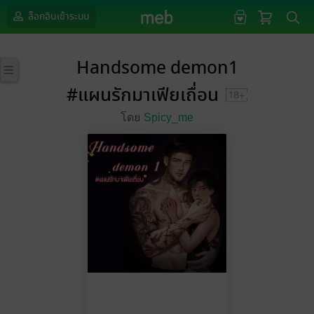
ล็อกอินเข้าระบบ
Handsome demon1
#แผนรักมาเฟียเถื่อน
โดย
Spicy_me