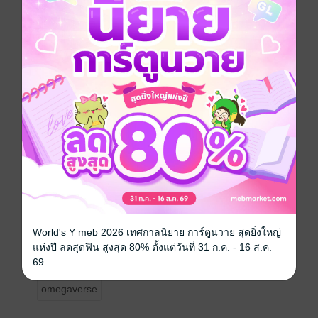
สัญญาแค่ 6 เดือนเท่านั้น
พีชญาก็จะเป็นทนได้หรือไม่
มาลุ้นไปพร้อมๆกัน
Handsome demon1
#แผนรักมาเฟียเถื่อน
เรื่องแรกในเซ็ทมาเฟีแก๊ง Handsome demon
ราคา Ebook ปกติ 249 บาท ซื้อผ่าน ios 6.99 ( 249 บาท)
โปรโมชั่น 9 วัน ลด 25% ลดเหลือ 187 / iOS 5.99 (219
บาท)
ขอบพระคุณทุกท่านที่กดซื้อ อย่าลืมอ่านตัวอย่างและคำ
เตือนก่อนกดซื้อกันด้วยนะคะ
World's Y meb 2026 เทศกาลนิยาย การ์ตูนวาย สุดยิ่งใหญ่
แห่งปี ลดสุดฟิน สูงสุด 80% ตั้งแต่วันที่ 31 ก.ค. - 16 ส.ค.
Boy love / Yaoi
จีนโบราณ
มาเฟีย
SM
69
omegaverse