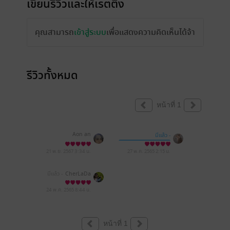
เขียนรีวิวและให้เรตติ้ง
คุณสามารถ
เข้าสู่ระบบ
เพื่อแสดงความคิดเห็นได้จ้า
รีวิวทั้งหมด
หน้าที่ 1
Aon an
มีแล้ว -
Tippawan Yamdee
21 พ.ย. 2567
3:34 น.
27 พ.ค. 2565
2:15 น.
มีแล้ว -
CherLaDa
24 พ.ค. 2565
8:44 น.
หน้าที่ 1