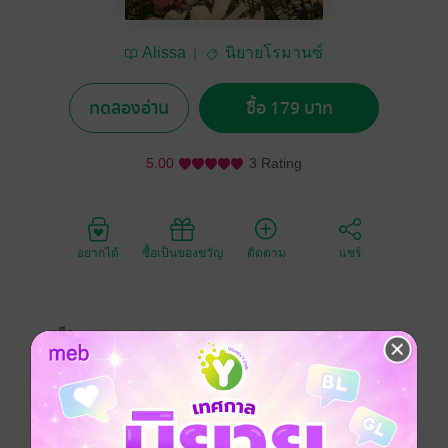
Alissa
นิยายโรมานซ์
ทดลองอ่าน
ซื้อ 179 บาท
5.00
3 Rating
อยากได้
ซื้อเป็นของขวัญ
ติดตาม
แชร์
เสือ
หนุ่มวิศวะหน้าดุสุดหล่อและมีเสน่ห์
น้ำตาล
สาวน้อย ทั้งน่ารักและแสนสวย ตาแป๋ว
โรมานซ์