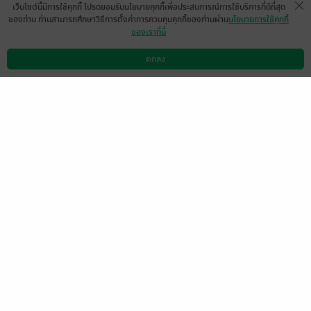
เว็บไซต์นี้มีการใช้คุกกี้ โปรดยอมรับนโยบายคุกกี้เพื่อประสบการณ์การใช้บริการที่ดีที่สุด
ของท่าน ท่านสามารถศึกษาวิธีการตั้งค่าการควบคุมคุกกี้ของท่านผ่าน
นโยบายการใช้คุกกี้
ของเราที่นี่
สุดยอด เล่มสองด่วน
ตกลง
มีแล้ว -
June Roach
ดาวน์โหลดแอป
วิธีการใช้งาน
ติดต่อเรา
0
7 มิ.ย. 2569
17:9 น.
โอ้ยยยย เรื่องนี้ เราชอบตรงที่นางเอกฉลาด
ไหวพริบดีมากแล้วก็โต้ตอบเหล่าสนมได้ดี แต่ก็
เป็นเรื่องที่เราอ่ะอ่านแล้วปวดใจเช่นกัน😅 แต่
สนุกมากนะ แต่เหมือนเราจะเป็นแพนิคยังไงก็
ไม่รู้แบบว่าอ่านไปใจสั่นไป คือถ้าคิดว่าเป็น
สามีตัวเองอ่ะคงรับไม่ได้555 ใครชอบนิยายรัก
จีนโบราณอยู่แล้วแล้วก็ชอบแนว ชิงไหวชิง
พริบคือต้องมาลองอ่านดูค่ะ ของคุณต้นข้าว
ต้นน้ำสนุก อ่านแล้ววางไม่ลง
มีแล้ว -
Yu18515
0
1 มิ.ย. 2569
4:54 น.
เพิ่งรู้จักนามปากกานี้ อ่านแบบไม่หลับไม่นอน