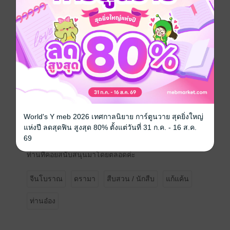
...................................................................
นิยายเรื่องนี้มีทั้งหมดสามเล่มจบค่ะ จัดโปรโมชั่นลด
กระหน่ำ...เพียงครั้งแรกที่จัดจำหน่ายเท่านั้น หากหมดช่วง
โปรโมชั่นนี้แล้ว นิยายเรื่องนี้จะไม่มีการนำมาลดราคาอีก
ย้ำอีกครั้ง...จัดโปรโมชั่นเพียงครั้งเดียวค่ะ
นิยายเรื่องนี้แต่งจบแล้ว นักอ่านไม่ต้องกังวลว่าจะได้ไม่
ครบเล่มนะคะ ไว้พบกันในเล่มถัดไปค่ะ
กำหนดการออกเล่มสอง ไม่เกินปลายเดือนมิถุนายน
กำหนดการออกเล่มสาม(จบ) ไม่เกินปลายเดือนกรกฎาคม
ทั้งนี้...เล่มสองและเล่มสาม อาจจะปล่อยเร็วกว่ากำหนดที่ผู้
เขียนแจ้งข้างต้น แต่เพื่อไม่ให้นักอ่านคาดหวังกับระยะ
World's Y meb 2026 เทศกาลนิยาย การ์ตูนวาย สุดยิ่งใหญ่
เวลาการปล่อยจำหน่าย เลยแจ้งเผื่อๆ ไว้ก่อนเท่านั้นเองค่ะ
แห่งปี ลดสุดฟิน สูงสุด 80% ตั้งแต่วันที่ 31 ก.ค. - 16 ส.ค.
ผู้เขียนขอความกรุณานักอ่านทุกท่าน โหลดทดลองอ่าน
69
หรือพิจารณาก่อนการซื้อ สุดท้ายนี้ ผู้เขียนขอขอบคุณทุกๆ
ท่านที่คอยสนับสนุนมาโดยตลอดค่ะ
จีนโบราณ
ดรามา
สืบสวน / นักสืบ
แก้แค้น
ท่านอ๋อง