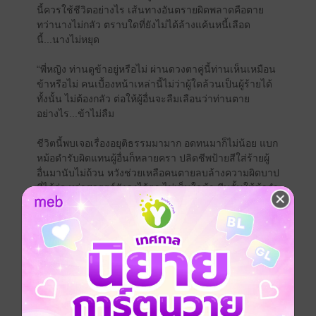
นี้ควรใช้ชีวิตอย่างไร เส้นทางอันตรายผิดพลาดคือตาย
ทว่านางไม่กลัว ตราบใดที่ยังไม่ได้ล้างแค้นหนี้เลือด
นี้...นางไม่หยุด
“พี่หญิง ท่านดูข้าอยู่หรือไม่ ผ่านดวงตาคู่นี้ท่านเห็นเหมือน
ข้าหรือไม่ คนเบื้องหน้าเหล่านี้ไม่ว่าผู้ใดล้วนเป็นผู้ร้ายได้
ทั้งนั้น ไม่ต้องกลัว ต่อให้ผู้อื่นจะลืมเลือนว่าท่านตาย
อย่างไร...ข้าไม่ลืม
ชีวิตนี้พบเจอเรื่องอยุติธรรมมามาก อดทนมาก็ไม่น้อย แบก
หม้อดำรับผิดแทนผู้อื่นก็หลายครา ปลิดชีพป้ายสีใส่ร้ายผู้
อื่นมานับไม่ถ้วน หวังช่วยเหลือคนตายลบล้างความผิดบาป
ที่ได้ก่อ ทว่าสวรรค์ยังคงไร้ตา ไม่เห็นใจข้า บีบคั้นให้ข้าจำ
ต้องไล่ล่าสังหารอีกครา
ความดีความชั่วบาปบุญไม่ขอคำนึง วันนี้ไม่กลัวฟ้าดิน!
หลูน่าหลันเหยาหยาขอสาบาน สวรรค์ไม่รับฟังไม่เป็นไร
ขอเพียงพี่หญิงฟังคำข้าไว้ ท่านตายอย่างไร...มันผู้นั้นต้อง
ชดใช้จ่ายคืนเป็นเท่าทวี ร้อยไม่เพียงพอ พันไม่เพียงพอ
หมื่นไม่เพียงพอ!”