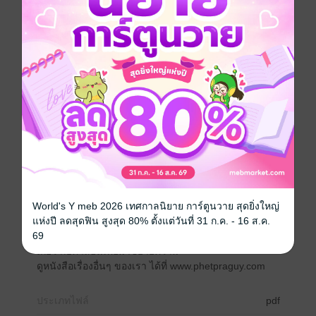
หนังสือ “พระพุทธเจ้าสอน How to สู่ความสำเร็จ” เขียน
โดย ราชรามัญ นักคิด นักธรรม และนักเขียน ผู้นำแต่ละ
ข้อธรรม ที่พระพุทธเจ้าสอนมาเรียบเรียงใหม่ ด้วยภาษาที่
ร่วมสมัย อ่านง่าย เข้าใจง่าย และที่สำคัญเข้าถึงได้จริง
จากหลักฐานทางพระพุทธ ศาสนาพบว่า “พระพุทธเจ้าไม่
เคยสอนให้จน แต่สอนคนไม่ให้ โลภ” ซึ่งเป็นที่โดนใจผู้คน
คำว่า ความสำเร็จ ต่างมีนิยามที่แตกต่างกันออก ไป บาง
ครั้งอาจหมายถึงการมีเงินมีทอง บางครั้ง อาจจะหมายถึง
การทำงานที่บรรลุเป้าหมาย ทุกอย่างอยู่ที่เรา จะคิดและ
ตีความ แต่คำสอนของพระพุทธเจ้าที่แน่นอนที่สุดแล้ว เป็น
คำสอนที่ตรงชัด ไม่มีคำว่า และ แต่ หรือ เข้ามา กำกับ
เป็นคำสอนที่พูดอย่างไรเป็นอย่างนั้น หนังสือเล่มนี้เคยได้ตี
พิมพ์มา 2 ครั้ง เมื่อหลายปี ก่อน และเป็นหนังสือที่ได้รับ
World's Y meb 2026 เทศกาลนิยาย การ์ตูนวาย สุดยิ่งใหญ่
ความนิยมในลำดับ หนึ่งสำหรับผู้แสวงหาความรู้ด้าน
แห่งปี ลดสุดฟิน สูงสุด 80% ตั้งแต่วันที่ 31 ก.ค. - 16 ส.ค.
ธรรมะเพื่อนำเอา มาใช้กับชีวิต สำนวนการเขียนไม่ยาก
69
และเป็นการ เขียนที่คล้ายการสนทนาบอกเล่าสิ่งต่างๆ ที่
เกี่ยว กับคำสอนเพื่อมาขยายความ
ดูหนังสือเรื่องอื่นๆ ของเรา ได้ที่ www.phetpraguy.com
ประเภทไฟล์
pdf