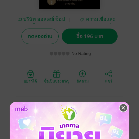
บริษัท ออลเดย์ ช็อป
ความเชื่อและ
ปิ้ง จำกัด
ศาสนา/พระเครื่อง
ทดลองอ่าน
ซื้อ 196 บาท
No Rating
อยากได้
ซื้อเป็นของขวัญ
ติดตาม
แชร์
สำนักพิมพ์ : MD ราคาปก : 245 บาท
คำว่า“ธรรม” อาจเป็นยาขมของใครบางคน โดยเฉพาะวัย
รุ่น หรือ ผู้อยู่ไกลธรรมทั้งกายใจ แต่ว่าผู้อยู่ชิดทั้งกาย วาจา
และใจ กลับมอง ว่าธรรมเป็นยาขนานเอกที่แก้โรคได้
สารพัดนึก โดยสาระสำคัญแล้ว ธรรมมีหลากหลายระดับ
ซึ่งเราสามารถเลือกสรรมาปฏิบัติได้ตาม ความเหมาะสม