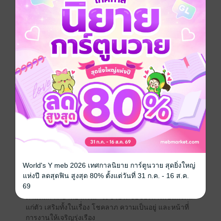
ตากันด้วยซํ้า หากชื่อ เป็นสิริมงคล ก็ย่อมเกื้อหนุนให้
เจ้าของชื่อมีความเจริญรุ่งเรือง และในทาง ตรงกันข้าม
หากชื่อไม่เป็นมงคลแก่ตัว ก็ย่อมจะฉุดรั้งให้ตกต่ำได้เช่น
กัน การตั้งชื่อตามหลักโหราศาสตร์ไทยมีใช้อยู่ด้วยกัน
หลายตำรา แต่ที่ นิยมกันมากคือ “ภูมิทักษา” เพราะเข้าใจ
ง่ายและมีความซับซ้อนน้อย กว่าหลักโหราศาสตร์อื่นๆ
เพียงแค่รู้ว่าอักษรกาลกิณีของแต่ละวันมีอะไร บ้างก็ให้
เลี่ยงเสีย ท่านก็จะได้ชื่อมงคลตามหลักภูมิทักษาไม่ยาก แต่
หากใช้เพียงแค่ภูมิทักษา ความเป็นมงคลของชื่่อก็เพียงช่วย
เสริมและแก้ไขในภูมิต่างๆ เพื่่อให้ได้ชื่ออันมีความเป็นสิริ
มงคลอย่างสูงสุด “เปลี่่ยนชื่่อให้ปัง ตั้้งชื่่อให้รวย คู่มือเสริม
สิริมงคล ตามหลักทักษา พยากรณ์” จึงใช้โหราศาสตร์ไทย
สองแขนงมาเชื่่อมโยงกัน นั่นคือ ภูมิทักษา และเลขศาสตร์
เพื่่อคัดเลือกชื่่อที่่เป็นมงคลมาเป็นตัวเลือกให้แก่ท่าน รวม
ถึงยังมีเลขนำ โชคของแต่ละวัน เพื่อเสริมความเป็นสิริ
มงคล ให้แก่ท่านมากที่สุด เพราะในบางครั้้งชื่ออาจจะเป็น
World's Y meb 2026 เทศกาลนิยาย การ์ตูนวาย สุดยิ่งใหญ่
มงคลอยู่แล้ว หากแต่ เกื้้อหนุนได้ไม่ครบทุกด้าน เลขนำ
แห่งปี ลดสุดฟิน สูงสุด 80% ตั้งแต่วันที่ 31 ก.ค. - 16 ส.ค.
โชคก็จะช่วยเสริมและแก้ไขให้เกิดความ เป็นสิริมงคลได้
69
ในทุกๆ วัน “เปลี่่นชื่่อให้ปังชื่อให้รวย คู่มือเสริมสิริมงคล
ตามหลัก ทักษาพยากรณ์” จะช่วยให้ชื่อของท่านเป็นมงคล
แก่ตัว เสริมทั้งในเรื่่อง โชคลาภ ความเป็นอยู่ และหน้าที่่
การงานให้เจริญรุ่งเรือง