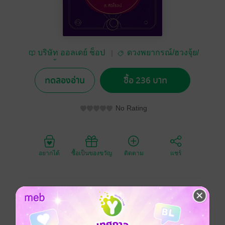
บริษัท ออลเดย์ ช็อป
ดวงพยากรณ์/ฮวงจุ้ย/
ปิ้ง จำกัด
โหราศาสตร์
ทดลองอ่าน
ซื้อ 236 บาท
No Rating
อยากได้
ซื้อเป็นของขวัญ
ติดตาม
แชร์
สำนักพิมพ์ : เพชรประกาย ราคาปก : 295 บาท
ชื่อเปรียบได้ดั่งตัวแทนของคนคนนั้้น บางครั้้งคนอื่นอาจ
จะได้ยิน ชื่่อของเรา หรือรู้จักชื่อของเราก่อนจะเห็นหน้าค่า