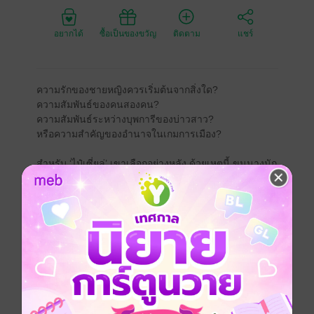
อยากได้
ซื้อเป็นของขวัญ
ติดตาม
แชร์
ความรักของชายหญิงควรเริ่มต้นจากสิ่งใด?
ความสัมพันธ์ของคนสองคน?
ความสัมพันธ์ระหว่างบุพการีของบ่าวสาว?
หรือความสำคัญของอำนาจในเกมการเมือง?
สำหรับ ‘ไป๋เซี่ยลู่’ เขาเลือกอย่างหลัง ด้วยเหตุนี้ ขุนนางนัก
ปราชญ์ผู้ดำรงตำแหน่งหัวหน้าเสนาบดีฝ่ายซ้ายแห่งราช
สำนักจึงตอบรับสมรสพระราชทาน
‘ซีซีฮวา’ คือคุณหนูผู้ปราศจากซึ่งคุณธรรมสตรี ว่ากันว่า
นางมีโรคประหลาด นิสัยของนางก้าวร้าวและเอาแต่ใจ
วาจาของนางระคายหู นางมิเคยแตะงานบ้านงานเรือน
สิ่งเดียวที่นางมีดีนั้นคือนางเป็นหลานสาวคนโปรดของ
เสนาบดีซีอี้ฟางผู้เป็นบิดาของซีซูเฟย พระชายาชั้นเฟย
หนึ่งในขุมอำนาจแห่งวังหลวง
ชายหนุ่มหวังอาศัยความลุ่มหลงของนางที่มีต่อเขาเพื่อใช้
นางเป็นดั่งตัวเบี้ยในการเดินหมากบนเกมกระดาน แต่ไหน