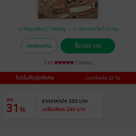
Napattha C I Missty
นิยายรักจีนโบราณ
I 楚金
ทดลองอ่าน
ซื้อ 240 บาท
5.00
5 Rating
โปรโมชันสุดพิเศษ
เวลาที่เหลือ 22 วัน
ลด
จากราคาปก 350 บาท
31
%
เหลือเพียง 240 บาท