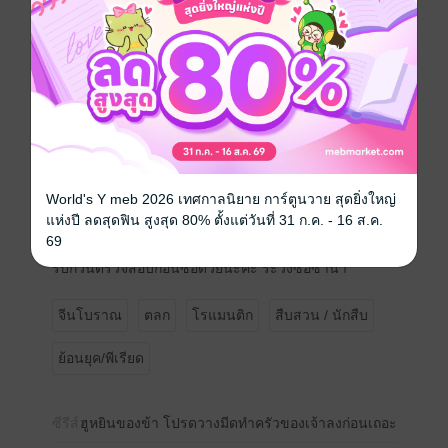
เลยเขาจะคาดคิดว่าสตรีผู้เคยทอดสะพานด้วยการเสแสร้ง
แกล้งเป็นลมล้มใส่เขาจะกล้าหันปลายมีดเพื่อต้อนรับเขา
เช่นนี้
ไป๋เซี่ยลู่เจรจา
“ฮูหยินของข้า โปรดวางมีดทำครัวของเจ้าลงก่อนเถอะ”
********************************
World's Y meb 2026 เทศกาลนิยาย การ์ตูนวาย สุดยิ่งใหญ่
แห่งปี ลดสุดฟิน สูงสุด 80% ตั้งแต่วันที่ 31 ก.ค. - 16 ส.ค.
นิยายเรื่องนี้เคยตีพิมพ์กับสำนักพิมพ์สื่อวรรณกรรมมาก่อน
69
ค่ะ
รบกวนตรวจสอบก่อนซื้อด้วยนะคะ ระวังซื้อซ้ำน้า
จีนโบราณ
ตลก
โรแมนติก
สืบสวน / นักสืบ
ย้อนยุค/พีเรียด
ซีรีส์
ฮูหยินของข้า โปรดวางมีดทำครัวของเจ้าลงก่อนเถอะ