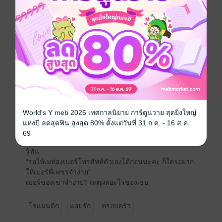
แข็ง
“ก็เมจำเบอร์ตัวเองไม่ได้นี่คะ เมไม่เคยโทรฯ หาตัวเองสัก
ที”
เพชรจ้องหน้าคนเถียงข้างๆ คูๆ ด้วยปากน้อยๆ ที่น่ารักน่า
เอ็นดูเหลือเกิน แต่เขาจะยอมให้เมษาใช้หน้าตาน่ารักของ
เธอมาเอาเปรียบไม่ได้ เขารู้ว่าเพราะเธอไม่ชอบผู้ชายพวก
นั้นเลยผลักภาระมาที่เขา
“งั้นคุณเมก็ให้เบอร์นายสิครับ”
“ได้ยังไงล่ะคะ พี่ธันได้เอาเรื่องตาย”
“ถือว่าผมขอร้องละครับ ผมไม่ชอบคุยกับผู้ชายพวกนั้นเลย”
World's Y meb 2026 เทศกาลนิยาย การ์ตูนวาย สุดยิ่งใหญ่
“ออ ถ้าเป็นผู้หญิงพี่เพชรจะคุยให้หรือคะ” เมษากอดอกเชิด
แห่งปี ลดสุดฟิน สูงสุด 80% ตั้งแต่วันที่ 31 ก.ค. - 16 ส.ค.
หน้าเมินไปอีกทาง
69
“คุณเมไม่ต้องมาแกล้งงอน มันใช่หน้าที่ผมไหม?” เพชร
รู้ทัน
“รอให้เมท่องเบอร์โทรศัพท์ตัวเองได้ก่อนนะคะ ก็ใครอยาก
ให้เบอร์พี่เพชรจำง่าย”
เบอร์ของเขาจำง่าย? เหตุผลอะไรของเธอ
โรแมนติก
แอบรัก
ครอบครัว