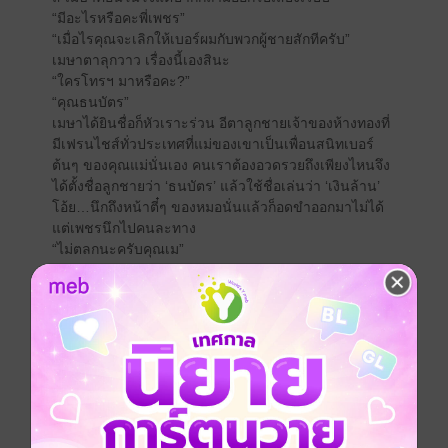
“มีอะไรหรือคะพี่เพชร”
“เมื่อไรคุณจะเลิกให้เบอร์ผมกับพวกผู้ชายสักทีครับ”
เมษาตาลุกวาว เรื่องนี้เองสินะ
“ใครโทรฯ มาหรือคะ?”
“คุณธนบัตร”
เมษาได้ยินชื่อก็หัวเราะร่วน อีตาลูกชายเจ้าของห้างทองที่
มีเฟรนไชส์ทั่วประเทศที่แม่ของเขาเป็นเพื่อนสนิทเบอร์
ต้นๆ ของคุณแม่นั่นเอง คนเราต้องอวดรวยถึงเพียงไหนจึง
ได้ตั้งชื่อลูกชายว่า ‘ธนบัตร’ แล้วใช้ชื่อเล่นว่า ‘เงินล้าน’
โอ้ย…นึกถึงหน้าตี๋ๆ ของหมอนั่นแล้วก็อดขำออกมาไม่ได้
แต่เพชรนึกไปคนละทาง
“ไม่ตลกนะครับคุณเม”
ตั้งแต่เมื่อไรก็นึกไม่ออกที่เมษาชอบบอกเบอร์โทรศัพท์ของ
เขาให้กับผู้ชายที่มาขอแทนที่จะให้เบอร์ของตัวเอง เขา
เป็นบอดี้การ์ดไม่ใช่เลขาฯ ส่วนตัวของเธอสักหน่อย ถ้า
เป็นพวกเพื่อนๆ ผู้หญิงของเธอเขาคงพอจะทนๆ ไปได้ ก็
ผู้ชายพวกนั้นพอรู้ว่าเขาเป็นใครก็มักจะพูดจาด้วยมารยาท
ที่ไม่ดีใส่
“ก็เมชินนี่คะ เวลาใครขอเบอร์ก็ให้เบอร์พี่เพชรทุกที”
“ก่อนที่คุณเมจะชินคุณเมให้เบอร์ใครล่ะครับ” เพชรเสียง