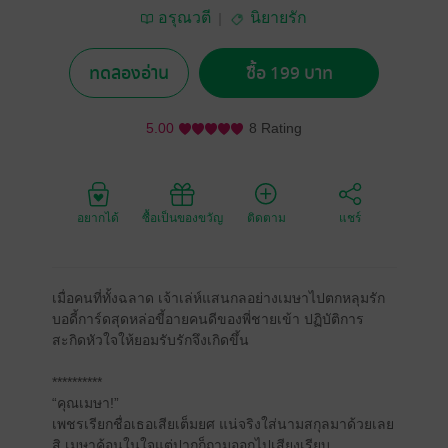
อรุณวตี
นิยายรัก
ทดลองอ่าน
ซื้อ 199 บาท
5.00
8 Rating
อยากได้
ซื้อเป็นของขวัญ
ติดตาม
แชร์
เมื่อคนที่ทั้งฉลาด เจ้าเล่ห์แสนกลอย่างเมษาไปตกหลุมรัก
บอดี้การ์ดสุดหล่อขี้อายคนดีของพี่ชายเข้า ปฏิบัติการ
สะกิดหัวใจให้ยอมรับรักจึงเกิดขึ้น
**********
“คุณเมษา!”
เพชรเรียกชื่อเธอเสียเต็มยศ แน่จริงใส่นามสกุลมาด้วยเลย
สิ เมษาค้อนในใจแต่ปากก็ถามออกไปเสียงเรียบ