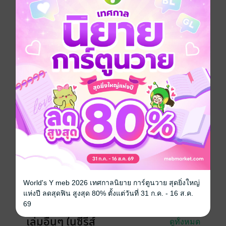
ทีแรกฮายาโตะตั้งใจจะทุบร้าน ‘แฟมิเลีย’ ทิ้งเพื่อสร้างลาน
จอดรถรายเดือน
แต่เมื่อได้รับรู้ถึงเจตนารมณ์ของคุณย่า รวมทั้งสายสัมพันธ์
ระหว่างคุณย่ากับเหล่าเด็กสาว
เขาก็ตัดสินใจที่จะเปิดร้าน ‘แฟมิเลีย’ ต่อร่วมกับพวกเธอทั้ง
ห้า
การ์ตูนญี่ปุ่น
ดรามา
ตลก
โรแมนติก
ซีรีส์
คาเฟ่นี้มีนางฟ้ามาเสิร์ฟ (รายตอน)
ประเภทไฟล์
pdf
วันที่วางขาย
26 พฤษภาคม 2565
ความยาว
20 หน้า
World's Y meb 2026 เทศกาลนิยาย การ์ตูนวาย สุดยิ่งใหญ่
แห่งปี ลดสุดฟิน สูงสุด 80% ตั้งแต่วันที่ 31 ก.ค. - 16 ส.ค.
ราคาปก
25 บาท
69
เล่มอื่นๆ ในซีรีส์
ดูทั้งหมด