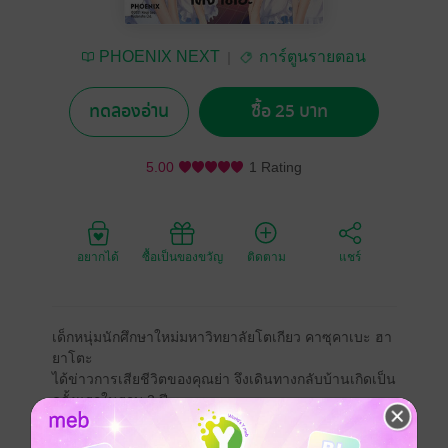
PHOENIX NEXT
การ์ตูนรายตอน
ทดลองอ่าน
ซื้อ 25 บาท
5.00
1 Rating
อยากได้
ซื้อเป็นของขวัญ
ติดตาม
แชร์
เด็กหนุ่มนักศึกษาใหม่มหาวิทยาลัยโตเกียว คาซุคาเบะ ฮา
ยาโตะ
ได้ข่าวการเสียชีวิตของคุณย่า จึงเดินทางกลับบ้านเกิดเป็น
ครั้งแรกในรอบ 3 ปี
จนได้พบกับเด็กสาว 5 คนที่ทำงานเป็นพนักงานคาเฟ่ ‘แฟมิ
เลีย’ ของคุณย่า