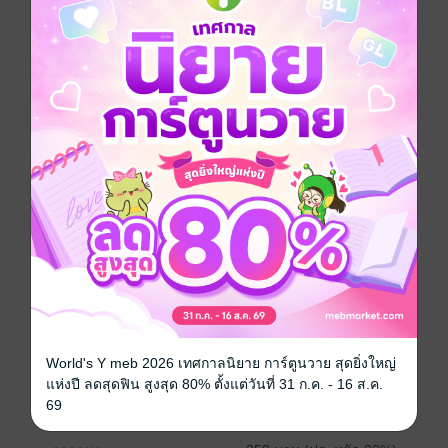
มาก ทั้งพิธีกรรม คาถามนตราเบื้องต้น ความรู้ทางศาสตร์
แม่มด แนวคิดของผู้เขียน
ในศาสตร์ ประสบการณ์การเรียนรู้ในศาสตร์ และอื่นๆอีก
มาก
ทางผู้เขียนหวังเป็นอย่างยิ่งว่า ท่านผู้อ่านที่รักทั้งหลายจะ
ได้รับประโยชน์ไป
ใช้ได้บ้างไม่มากก็น้อย ทางผู้เขียนไม่ได้หวังว่าจะชี้น า
หรือสั่งสอนใครให้ได้ดี แต่จะ
ยินดียิ่งหากว่าท่านผู้อ่านได้น าไปใช้แล้ววิวัฒน์ตนเองจน
กระทั่งค้นพบหนทางแห่ง
จิตวิญญาณด้วยตนเองได้
เวทมนตร์คาถา
ประเภทไฟล์
pdf
World's Y meb 2026 เทศกาลนิยาย การ์ตูนวาย สุดยิ่งใหญ่
วันที่วางขาย
30 พฤษภาคม 2565
แห่งปี ลดสุดฟิน สูงสุด 80% ตั้งแต่วันที่ 31 ก.ค. - 16 ส.ค.
69
ความยาว
125 หน้า