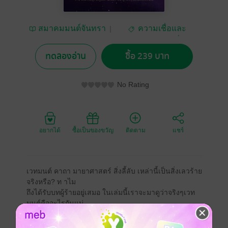
สมาคมมนต์จันทรา
ความเชื่อและ
ศาสนา/พระเครื่อง
ทดลองอ่าน
ซื้อ 239 บาท
No Rating
อยากได้
ซื้อเป็นของขวัญ
ติดตาม
แชร์
เวทมนต์ คาถา มายาศาสตร์ สิ่งลี้ลับ เหล่านี้เป็นสิ่งเลวร้าย
จริงหรือ? ท าไม
ถึงได้รับบทผู้ร้ายอยู่เสมอ ในเล่มนี้เราจะมาดูว่าจริงๆเวท
มนต์คืออะไรกันแน่
นอกจากนี้ในเล่มยังมีข้อมูลเนื้อหาเบื้องต้นอันจะเป็น
ประโยชน์แก่ผู้สนใจเป็นอัน