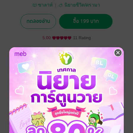
ซาลาห์
นิยายชีวิต/ดรามา
ทดลองอ่าน
ซื้อ 199 บาท
5.00
11 Rating
อยากได้
ซื้อเป็นของขวัญ
ติดตาม
แชร์
“ที่พูดออกมา คิดดีแล้วใช่ไหม”
“ค่ะ พั้นช์ต้องการหย่า”
“งั้นก่อนหย่า ช่วยทำหน้าที่เมีย ชดเชยเวลาที่พี่ต้องเสียไป
หน่อยแล้วกัน”
***ซื้อผ่านหน้าเว็บจะได้ราคาถูกกว่าซื้อผ่านระบบ iOS
นะคะ