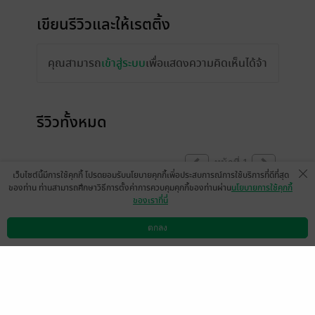
เขียนรีวิวและให้เรตติ้ง
คุณสามารถ
เข้าสู่ระบบ
เพื่อแสดงความคิดเห็นได้จ้า
รีวิวทั้งหมด
หน้าที่ 1
เว็บไซต์นี้มีการใช้คุกกี้ โปรดยอมรับนโยบายคุกกี้เพื่อประสบการณ์การใช้บริการที่ดีที่สุด
ของท่าน ท่านสามารถศึกษาวิธีการตั้งค่าการควบคุมคุกกี้ของท่านผ่าน
นโยบายการใช้คุกกี้
ของเราที่นี่
สนุก..หนักหน่วงใจมากกก😁🥰🥰🥰
ตกลง
มีแล้ว -
หนู5603
ดาวน์โหลดแอป
วิธีการใช้งาน
ติดต่อเรา
0
26 ก.ย. 2565
1:36 น.
สวัสดีค่า ตอนพิเศษไรต์อัปเดตเรียบร้อยแล้วนะ
คะ รอทีมงานดำเนินการ 1-3 วันจ้า 🥰🥰
ขอบคุณนักอ่านทุกท่านมาก ๆ ค่ะ 🙏❤️