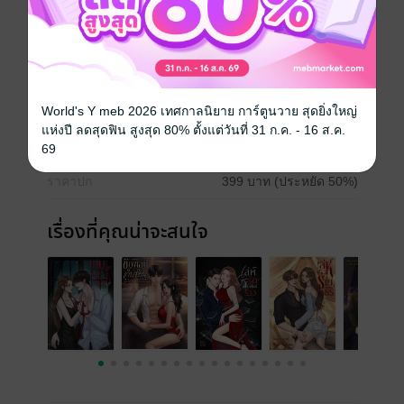
ดรามา
ครอบครัว
ประเภทไฟล์
pdf, epub
(สารบัญ)
World's Y meb 2026 เทศกาลนิยาย การ์ตูนวาย สุดยิ่งใหญ่
วันที่วางขาย
28 พฤษภาคม 2565
แห่งปี ลดสุดฟิน สูงสุด 80% ตั้งแต่วันที่ 31 ก.ค. - 16 ส.ค.
ความยาว
475 หน้า (≈ 110,447 คำ)
69
ราคาปก
399 บาท (ประหยัด 50%)
เรื่องที่คุณน่าจะสนใจ