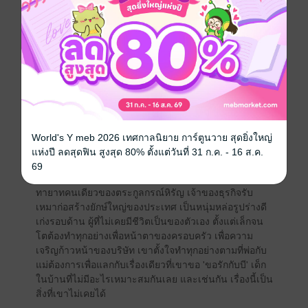
เด็กชายตัวน้อยที่เข้ามาอยู่ในบ้านกรณ์หิรัญในฐานนะลูก
ของคนรับใช้ เขารู้ดีว่าตัวเองเป็นใคร ไม่เคยสักครั้งที่จะ
ทำตัวเทียบชั้นกับเจ้านาย แต่โชคชะตาก็เล่นตลกให้เขา
นั้นกลายเป็นผู้เป็นที่รักของทายาทคนเดียวของบ้าน ผู้ที่
เรียกได้ว่าตกหลุมรักกันตั้งแต่แรกเจอ
บีเป็นผู้ชายตัวเล็กหน้าตาน่ารักน่าทะนุถนอม มองโลกใน
แง่ดี เข้าใจสถานะของตัวเองว่าเป็นอย่างไร ไม่เคยสักครั้ง
จะเรียกร้องในสิ่งที่อยากได้ ยกเว้นเรื่องเดียวที่ร้องขอแต่ไม่
เคยได้เลยสักครั้ง 'ปล่อยบีไปนะ'
World's Y meb 2026 เทศกาลนิยาย การ์ตูนวาย สุดยิ่งใหญ่
แห่งปี ลดสุดฟิน สูงสุด 80% ตั้งแต่วันที่ 31 ก.ค. - 16 ส.ค.
เวหาศ กรณ์หิรัญ หรือ คุณเวย์ อายุ 30 ปี
69
ทายาทคนเดียวของตระกูลกรณ์หิรัญ เจ้าของธุรกิจรับ
เหมาก่อสร้างยักษ์ใหญ่ของประเทศ เป็นหนุ่มหล่อรูปร่างดี
เก่งรอบด้าน ผู้ที่ไม่เคยมีชีวิตเป็นของตัวเอง ตั้งแต่เล็กจน
โตต้องทำทุกอย่างเพื่อหน้าตาของครอบครัว เพื่อความ
เจริญก้าวหน้าของบริษัท เขาตั้งใจทำทุกอย่างตามที่พ่อกับ
แม่ต้องการเพื่อแลกกับเรื่องเดียวที่เขาขอ 'ขอรักกับบี' เด็ก
ในบ้านที่ไม่มีอะไรเหมาะสมกันเลย และเช่นกัน เรื่องนี้เป็น
สิ่งที่เขาไม่เคยได้