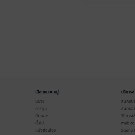
เลือกหมวดหมู่
บริการช
นิยาย
สมัครขาย
การ์ตูน
สมัครอ่
นิตยสาร
วิธีการใ
ทั่วไป
meb co
หนังสือเสียง
Stamp ค