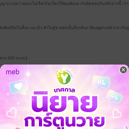
สัญญามาเลยว่าผมจะไม่เรียกร้องใดๆให้คุณต้องมารับผิดชอบกันหลังจากนี้ เรา
สัมพันธ์กันไปตั้งนานเเล้ว ทำไมผู้ชายคนนั้นถึงกลับมายืนอยู่ตรงหน้าเขากับล
่าทาง IOS นะคะ]
จ