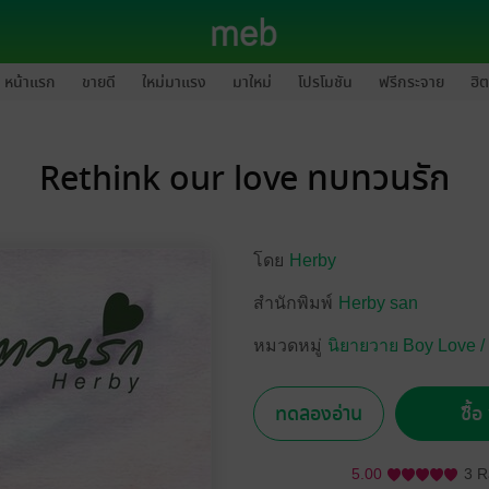
หน้าแรก
ขายดี
ใหม่มาแรง
มาใหม่
โปรโมชัน
ฟรีกระจาย
ฮิต
Rethink our love ทบทวนรัก
โดย
Herby
สำนักพิมพ์
Herby san
หมวดหมู่
นิยายวาย Boy Love /
ทดลองอ่าน
ซื้
5.00
3 R