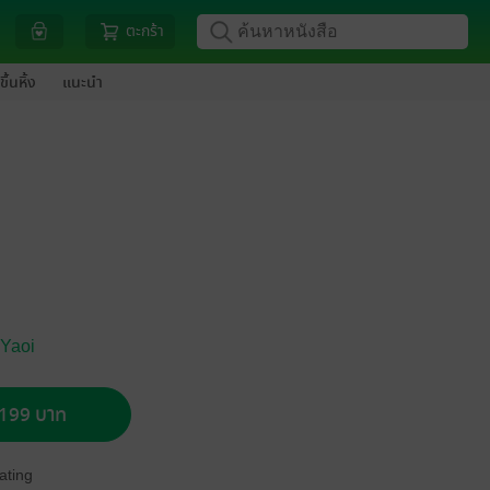
ตะกร้า
ขึ้นหิ้ง
แนะนำ
 Yaoi
อ 199 บาท
ating