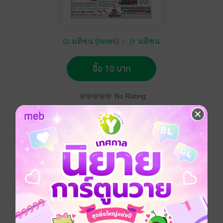
มติชน (news)
มติชน
ซื้อ 10 บาท
No Rating
อยากได้
ซื้อเป็นของขวัญ
ติดตาม
แชร์
หนังสือพิมพ์มติชน วันจันทร์ที่ 30 พฤษภาคม พ.ศ.2565
ประเภทไฟล์
pdf