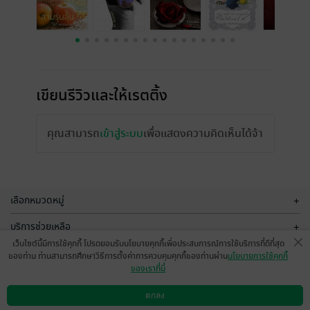
เขียนรีวิวและให้เรตติ้ง
คุณสามารถ
เข้าสู่ระบบ
เพื่อแสดงความคิดเห็นได้จ้า
เลือกหมวดหมู่
+
บริการช่วยเหลือ
+
เว็บไซต์นี้มีการใช้คุกกี้ โปรดยอมรับนโยบายคุกกี้เพื่อประสบการณ์การใช้บริการที่ดีที่สุด
เกี่ยวกับเรา
+
ของท่าน ท่านสามารถศึกษาวิธีการตั้งค่าการควบคุมคุกกี้ของท่านผ่าน
นโยบายการใช้คุกกี้
ของเราที่นี่
กลุ่มธุรกิจในเครือ
+
ตกลง
ดาวน์โหลดแอป
วิธีการใช้งาน
ติดต่อเรา