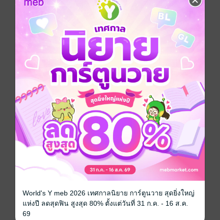
เปลี่ยนแปลงในที่ทำงานจนรู้สึกคึกคักอีกครั้ง เมื่อสาขาแม่
ปลดผู้จัดการคนเก่าที่เธอคิดว่าเขาช่างห่วยแตกออกไป
แล้วส่งผู้จัดการคนใหม่ที่เก่งและหล่อเหลามาแทน เขา
มีชื่อว่ากาเบรียล คาร์เตอร์
ภายใต้รูปร่างหน้าตาอันหล่อเหลาราวกับทูตสวรรค์สมชื่อ
กาเบรียลกลับทำให้พนักงานสาขาต่างขยาดไปกับฝีปา
กร้ายๆ ตั้งแต่วันแรกที่เขามาถึง งานนี้โอลิเวียถึงกับกุม
ขมับ อยากยื่นจดหมายลาออกเสียเดี๋ยวนั้นเลย
โรแมนติก
นักวาด
Hunter Artist
ประเภทไฟล์
pdf, epub
(สารบัญ)
วันที่วางขาย
31 พฤษภาคม 2565
ความยาว
181 หน้า (≈ 41,511 คำ)
World's Y meb 2026 เทศกาลนิยาย การ์ตูนวาย สุดยิ่งใหญ่
แห่งปี ลดสุดฟิน สูงสุด 80% ตั้งแต่วันที่ 31 ก.ค. - 16 ส.ค.
ราคาปก
129 บาท (ประหยัด 23%)
69