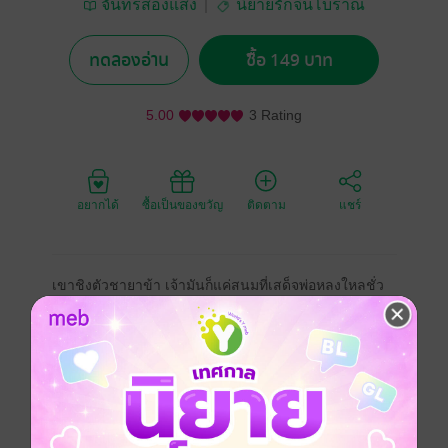
จันทร์ส่องแสง
นิยายรักจีนโบราณ
ทดลองอ่าน
ซื้อ 149 บาท
5.00
3 Rating
อยากได้
ซื้อเป็นของขวัญ
ติดตาม
แชร์
เขาชิงตัวชายาข้า เจ้ามันก็แค่สนมที่เสด็จพ่อหลงใหลชั่ว
ครั้งชั่วคราว ทำการชั่วเพื่อหวังชิงตัวเจ้า ข้าไม่มีทางให้
เขาได้สมหวัง
จีนโบราณ
ประเภทไฟล์
pdf, epub
(สารบัญ)