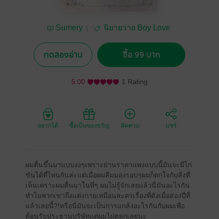
Sumery
นิยายวาย Boy Love
/ Yaoi
ทดลองอ่าน
ซื้อ 99 บาท
5.00
1 Rating
อยากได้
ซื้อเป็นของขวัญ
ติดตาม
แชร์
ผมตื่นขึ้นมาแบบงงๆเพราะย่านราคาแพงแบบนี้มันจะมีไก่
ขันได้ที่ไหนกันล่ะแต่เมื่อผมลืมมองรอบๆผมก็ตกใจกับสิ่งที่
เห็นเพราะผมตื่นมาในที่ๆ ผมไม่รู้จักเลยแล้วนี่มันอะไรกัน
ทำไมพวกเขาถึงแต่งกายเหมือนละครเรื่องที่ดังเมื่อสองปีที่
แล้วเลยนี้?!หรือนี่มันจะเป็นการแกล้งอะไรกันกับผมเพื่อ
ต้อนรับประธานบริษัทแต่ผมไม่ตลกเลยนะ