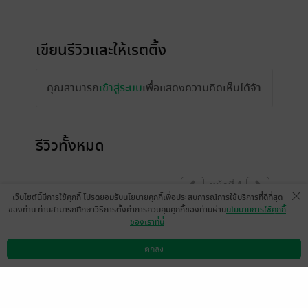
เขียนรีวิวและให้เรตติ้ง
คุณสามารถ
เข้าสู่ระบบ
เพื่อแสดงความคิดเห็นได้จ้า
รีวิวทั้งหมด
หน้าที่ 1
เว็บไซต์นี้มีการใช้คุกกี้ โปรดยอมรับนโยบายคุกกี้เพื่อประสบการณ์การใช้บริการที่ดีที่สุด
ของท่าน ท่านสามารถศึกษาวิธีการตั้งค่าการควบคุมคุกกี้ของท่านผ่าน
นโยบายการใช้คุกกี้
ของเราที่นี่
ถ้าผิดพลาดยังไงก็ขอโทษด้วยนะคะ😭 พอดีเพิ่ง
ทำครั้งแรกค่ะ
ตกลง
ดาวน์โหลดแอป
วิธีการใช้งาน
ติดต่อเรา
มีแล้ว -
Sumeryday
0
1 มิ.ย. 2565
19:43 น.