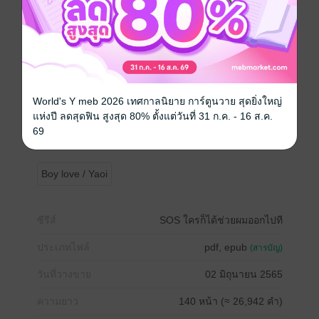
.
ผมฉุดมือมาถามเรื่องราวเพิ่มเติมของคนที่หายตัวไปเพราะ
นั่นอาจเป็นเบาะแสเดียวที่อาจจะพาผมออกจากยุคนี้ได้
.
.
World's Y meb 2026 เทศกาลนิยาย การ์ตูนวาย สุดยิ่งใหญ่
แห่งปี ลดสุดฟิน สูงสุด 80% ตั้งแต่วันที่ 31 ก.ค. - 16 ส.ค.
“ทุกคนรู้แล้วใช่ไหมว่าถ้าเราทำแบบนี้ลงไปเราอาจต้องขึ้น
69
เรือลำเดียวกันนะ”
Boy love / Yaoi
ซีรีส์
SOS ใครก็ได้ช่วยผมออกไปที
ประเภทไฟล์
pdf, epub
(สารบัญ)
วันที่วางขาย
02 มิถุนายน 2565
ความยาว
140 หน้า (≈ 26,942 คำ)