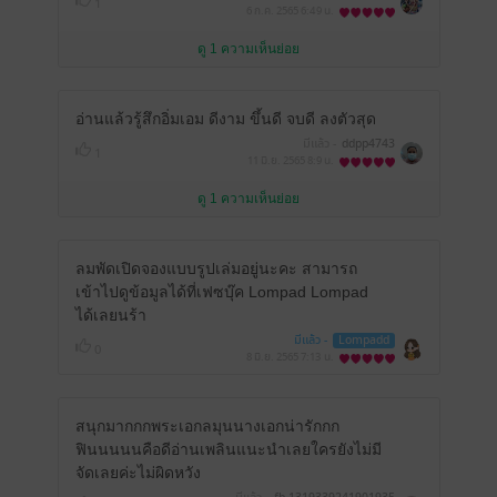
1
6 ก.ค. 2565
6:49 น.
ดู 1 ความเห็นย่อย
อ่านแล้วรู้สึกอิ่มเอม ดีงาม ขึ้นดี จบดี ลงตัวสุด
มีแล้ว -
ddpp4743
1
11 มิ.ย. 2565
8:9 น.
ดู 1 ความเห็นย่อย
ลมพัดเปิดจองแบบรูปเล่มอยู่นะคะ สามารถ
เข้าไปดูข้อมูลได้ที่เฟซบุ๊ค Lompad Lompad
ได้เลยนร้า
มีแล้ว -
Lompadd
0
8 มิ.ย. 2565
7:13 น.
สนุกมากกกพระเอกลมุนนางเอกน่ารักกก
ฟินนนนนคือดีอ่านเพลินแนะนำเลยใครยังไม่มี
จัดเลยค่ะไม่ผิดหวัง