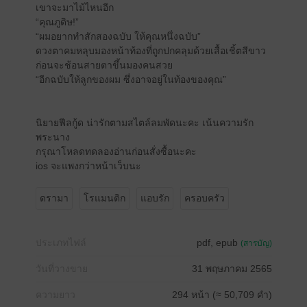
เขาจะมาไม้ไหนอีก
“คุณภูดิษ!”
“ผมอยากทำสักสองฉบับ ให้คุณหนึ่งฉบับ”
ดวงตาคมหลุบมองหน้าท้องที่ถูกปกคลุมด้วยเสื้อเชิ้ตสีขาว
ก่อนจะช้อนสายตาขึ้นมองคนสวย
“อีกฉบับให้ลูกของผม ซึ่งอาจอยู่ในท้องของคุณ”
นิยายฟีลกู้ด น่ารักตามสไตล์ลมพัดนะคะ เน้นความรัก
พระนาง
กรุณาโหลดทดลองอ่านก่อนสั่งซื้อนะคะ
ios จะแพงกว่าหน้าเว็บนะ
ดรามา
โรแมนติก
แอบรัก
ครอบครัว
ประเภทไฟล์
pdf, epub
(สารบัญ)
วันที่วางขาย
31 พฤษภาคม 2565
ความยาว
294 หน้า (≈ 50,709 คำ)