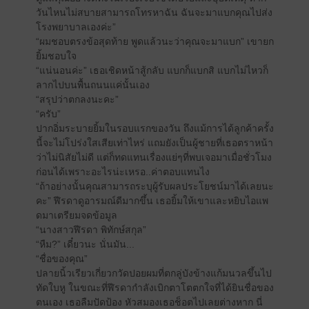
วันไหนไม่สบายสามารถโทรหาฉัน ฉันจะมาแบกคุณไปส่ง
โรงพยาบาลเองค่ะ”
“ผมชอบตรงข้อสุดท้าย พูดแล้วนะว่าคุณจะมาแบก” เขายก
ยิ้มชอบใจ
“แน่นอนค่ะ” เธอเชิดหน้าสู้กลับ แบกก็แบกสิ แบกไม่ไหวก็
ลากไปบนพื้นถนนแค่นั้นเอง
“สรุปว่าตกลงนะคะ”
“ครับ”
ปากอิ่มระบายยิ้มในรอบแรกของวัน ถึงแม้การได้ลูกค้าครั้ง
นี้จะไม่โปร่งใสเสียเท่าไหร่ แถมยังเป็นผู้ชายที่เธอตราหน้า
ว่าไม่นิสัยไม่ดี แต่ก็ทดแทนเรื่องแย่ๆที่พบเจอมาเมื่อชั่วโมง
ก่อนได้เพราะอะไรน่ะเหรอ..ค่าตอบแทนไง
“ถ้าอย่างนั้นคุณสามารถระบุผู้รับผลประโยชน์มาได้เลยนะ
คะ” ฬีรดาดูอารมณ์ดีมากขึ้น เธอยิ้มให้เขาและหยิบไอแพ
ดมาเตรียมจดข้อมูล
“นางสาวฬีรดา พิทักษ์สกุล”
“หืม?” เดี๋ยวนะ นั่นมัน...
“ชื่อของคุณ”
ปลายนิ้วเรียวเกี่ยวกวัดปอยผมที่ตกลู่บังข้างแก้มนวลขึ้นไป
ทัดใบหู ในขณะที่ฬีรดากำลังเบิกตาโตตกใจที่ได้ยินชื่อของ
ตนเอง เธอลืมปัดป้อง หัวสมองเธอช็อตไปเลยต่างหาก นี่