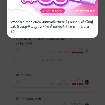
หน้าที่ 1
World's Y meb 2026 เทศกาลนิยาย การ์ตูนวาย สุดยิ่งใหญ่
แห่งปี ลดสุดฟิน สูงสุด 80% ตั้งแต่วันที่ 31 ก.ค. - 16 ส.ค.
ตอนภูดิษง้อดาด้า โดยที่ต้องกินทุเรียน ทั้งๆที
69
กินไปน้ำตาไหลไปและแทบอาเจียน แอบคิดว่า
น่าจะมีตอนแพ้ท้องแทนเมีย แล้วอยากกิน
ทุเรียนจัง😄
มีแล้ว -
Jeus
1
16 เม.ย. 2566
17:40 น.
ดู 1 ความเห็นย่อย
สนุกมากคะ
มีแล้ว -
wimala6164
1
15 ก.ค. 2565
12:20 น.
ดีงาม สนุกมากค่ะ
มีแล้ว -
Natcha Kiki