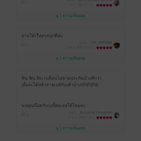
มีแล้ว -
fb-1319339241901935
1
7 มิ.ย. 2565
10:17 น.
ดู 1 ความเห็นย่อย
อ่านได้เรื่อยๆสนุกดีค่ะ
มีแล้ว -
LEK_NOI9384
1
31 พ.ค. 2565
16:43 น.
ดู 1 ความเห็นย่อย
ฟิน ฟิน ฟิน เปลี่ยนไปขายประกันบ้างดีกว่า
เผื่อจะได้หลัวสายเปย์กับเค้าบ้าง🤣🤣🤣🤣
ขอคุณน๊อตกับเบบี๋ต่อเลยได้ไหมคะ
มีแล้ว -
Benjamas Honghom
2
31 พ.ค. 2565
5:25 น.
ดู 1 ความเห็นย่อย