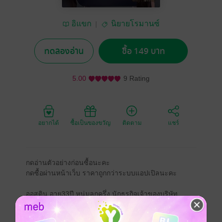
อิแขก
นิยายโรมานซ์
ทดลองอ่าน
ซื้อ 149 บาท
5.00
9 Rating
อยากได้
ซื้อเป็นของขวัญ
ติดตาม
แชร์
กดอ่านตัวอย่างก่อนซื้อนะคะ
กดซื้อผ่านหน้าเว็บ ราคาถูกกว่าระบบแอปเปิลนะคะ
ออสติน อายุ33ปี หนุ่มลูกครึ่ง นักธุรกิจเจ้าของบริษัท
ออกแบบและอสังหาริมทรัพย์ทั้งในและต่างประเทศ ผู้ชาย
ที่สาวๆ ค่อนประเทศอยากจะครอบครองเขา เพราะเขา