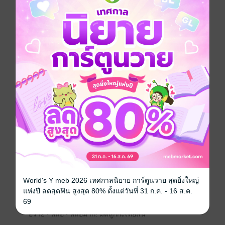
หล่อ รวย ประสบความสำเร็จตั้งแต่อายุยังน้อยที่สำคัญ
เขาโสด! ไม่เคยเปิดตัวผู้หญิงคนไหนเลย
ฐาแพร อายุ24ปี นักศึกษาจบใหม่โปรไฟล์ดีเกียรตินิยม
อันดับหนึ่งสาขาแฟชั่นดีไซน์จากต่างประเทศ เป็นลูกคุณ
หนู มีความมั่นใจในตัวเองสูง เธอสวยจนผู้ชายทุกคนต้อง
มอง แต่โทษที! คนสวยอยากโสด!
———————
คำโปรย
“ออสติน ผมชื่อออสติน”
“ไม่ได้อยากรู้จัก ชิ!”
“ไม่มีอะไรแน่นอน...ใครจะไปรู้ในอนาคตผมอาจจะเป็นพ่อ
ของลูกคุณยังได้”
“หยาบคาย! อย่ามาพูดจาไร้สาระกับฉันอย่างนี้นะ!”
“วันนี้ผมไม่ตามคุณ...แต่สาบานได้เลยถ้าเราได้เจอกันอีก
ครั้งผมไม่ปล่อยคุณไปแน่ที่รัก”
“โลกคงไม่กลมขนาดนั้นหรอกย่ะ!”
World's Y meb 2026 เทศกาลนิยาย การ์ตูนวาย สุดยิ่งใหญ่
———————
แห่งปี ลดสุดฟิน สูงสุด 80% ตั้งแต่วันที่ 31 ก.ค. - 16 ส.ค.
“O_O นั้นมัน!~”
69
“กรี๊ด~ คุณออสตตินไง”
“อร๊าย~ หล่อ~ หล่อมาก! มดลูกกะเทยสั่น”
———————