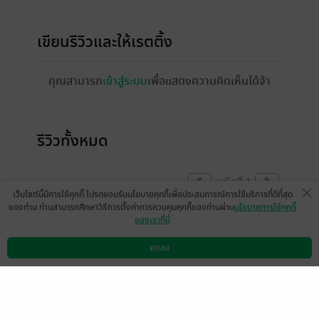
เขียนรีวิวและให้เรตติ้ง
คุณสามารถ
เข้าสู่ระบบ
เพื่อแสดงความคิดเห็นได้จ้า
รีวิวทั้งหมด
หน้าที่ 1
เว็บไซต์นี้มีการใช้คุกกี้ โปรดยอมรับนโยบายคุกกี้เพื่อประสบการณ์การใช้บริการที่ดีที่สุด
ของท่าน ท่านสามารถศึกษาวิธีการตั้งค่าการควบคุมคุกกี้ของท่านผ่าน
นโยบายการใช้คุกกี้
ของเราที่นี่
ไรท์เพิ่มตอนพิเศษไปให้แล้วนะคะ
ตกลง
มีแล้ว -
Seventy
ดาวน์โหลดแอป
วิธีการใช้งาน
ติดต่อเรา
0
7 มิ.ย. 2565
10:37 น.
Minamone
มีแล้ว -
CherLaDa
24 ก.ย. 2565
16:50 น.
31 ส.ค. 2565
15:21 น.