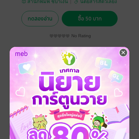
สำนักพิมพ์ ชบาเงิน
นิตยสารสัตว์เลี้ยง
ทดลองอ่าน
ซื้อ 50 บาท
No Rating
อยากได้
ซื้อเป็นของขวัญ
ติดตาม
แชร์
ประเภทไฟล์
pdf
วันที่วางขาย
30 พฤษภาคม 2565
ความยาว
109 หน้า
ราคาปก
90 บาท (ประหยัด 44%)