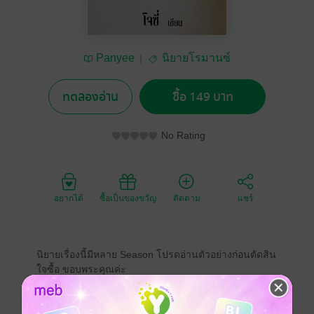
Panyee
นิยายโรมานซ์
ทดลองอ่าน
ซื้อ 149 บาท
No Rating
อยากได้
ซื้อเป็นของขวัญ
ติดตาม
แชร์
นิยายเรื่องนี้มีหลาย Season โปรดอ่านตัวอย่างก่อนตัดสิน
ใจซื้อ ขอบพระคุณค่ะ
"ควินน์ คูเปอร์" มาเฟียหนุ่มเลือดเย็นทว่านิสัยใจร้อนยิ่ง