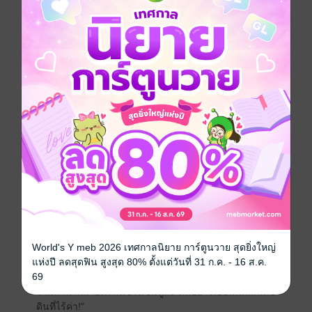
กว่าเปลวเพลิง เขาคือเจ้าของต่างหูล้ำค่ามหาศาลที่หายไป
อย่างไร้ร่องรอย มันถูกประดิษฐ์ขึ้นจากเพชรหายากสีชมพู
สดและยังเป็นเพชรประจำตระกูลอีกด้วย
เพราะมันมีคุณค่าทางจิตใจและมูลค่ามหาศาล จึงทำให้ค
วินน์จำเป็นต้องพลิกแผ่นดินตามล่าหาต่างหูคู่นี้ จนในที่สุด
เขาก็สืบรู้มาจากภาพถ่ายบนโซเชียลมีเดียที่ถูกเผยแพร่เมื่อ
ราวสามสัปดาห์ที่แล้ว มันอยู่กับหญิงสาวลูกครึ่งไทย
อเมริกันที่ชื่อ "ลิลี่ ลาเบลล์"
"จงตามล่าเธอมาเพื่อเอาของคืน!"
'แต่ทว่าต่างหูเพชรคู่นั้นดันอันตรธานหายไปเสียแล้ว สาว
น้อยจอมก๋ากั่นวัยยี่สิบเอ็ดปีจึงจำเป็นต้องชดใช้กรรมที่ไม่
ได้ก่อ เพื่อแลกกับชีวิต "ควีน" เจ้าแมวน้อยสุดที่รักผู้น่า
สงสารของตนนั่นเอง'
World's Y meb 2026 เทศกาลนิยาย การ์ตูนวาย สุดยิ่งใหญ่
แห่งปี ลดสุดฟิน สูงสุด 80% ตั้งแต่วันที่ 31 ก.ค. - 16 ส.ค.
"ในเมื่อหาเพชรประจำตระกูลมาคืนฉันไม่ได้ ก็จงพลีกาย
69
อ้าขาให้ฉันเอาจนกว่าฉันจะพอใจ อ้อ! แล้วก็อย่าสำคัญตัว
ว่ามีค่ามากมายเท่าเพชรสีชมพูล่ะ คนอย่างเธอมันก็แค่เศษ
ดินที่ไร้ค่า!"