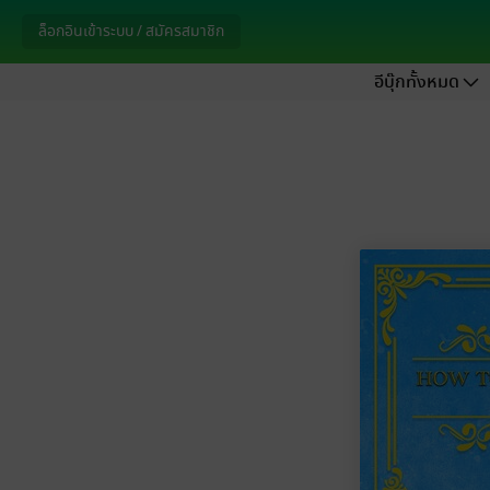
ล็อกอินเข้าระบบ / สมัครสมาชิก
อีบุ๊กทั้งหมด