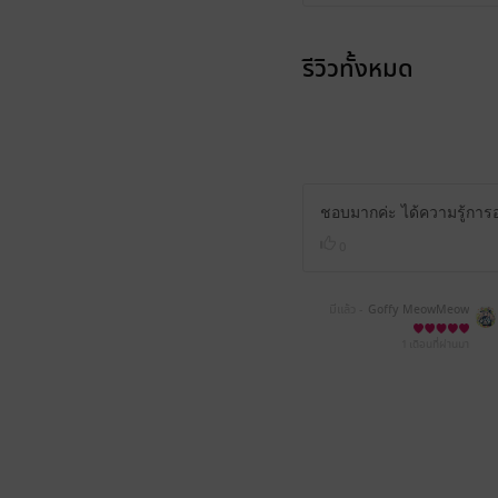
รีวิวทั้งหมด
ชอบมากค่ะ ได้ความรู้กา
0
มีแล้ว -
Goffy MeowMeow
1 เดือนที่ผ่านมา