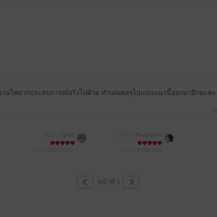
รอ่านไพ่จากประสบการณ์จริงไปด้วย ทำเล่มต่อๆไปแบบแนวนี้ออกมาอีกนะคะ
2
มีแล้ว -
Cylith
มีแล้ว -
PSupaporn
9 ก.ค. 2567
22:23 น.
24 ต.ค. 2565
3:25 น.
หน้าที่ 1