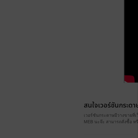
สนใจเวอร์ชันกระดาษ
เวอร์ชันกระดาษมีวางขายที่เ
MEB นะจ๊ะ สามารถสั่งซื้อ ห