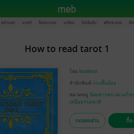
หน้าแรก
ขายดี
ใหม่มาแรง
มาใหม่
โปรโมชัน
ฟรีกระจาย
ฮิต
How to read tarot 1
โดย
kratibnoi
สำนักพิมพ์
กระติ๊บน้อย
หมวดหมู่
นิตยสารพระ/ดวง/โหรา
เหนือธรรมชาติ
ทดลองอ่าน
ซื้