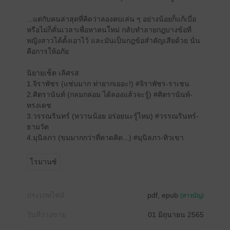
...แต่กับคนล่าสุดที่คิดว่าลองคบเล่น ๆ อย่างน้อยก็แก้เบื่อ
หรือไม่ก็คั่นเวลาเพื่อหาคนใหม่ กลับทำลายกฎบางข้อที่
หญิงสาวได้ตั้งเอาไว้ และมันเป็นกฎข้อสำคัญเสียด้วย นั่น
คือการให้อภัย
นิยายเซ็ต เลิศรส
1.จิราพัชร (แซ่บมาก ท่ายากเยอะ!) #จิราพัชร-ราเชน
2.ศิตรานันท์ (กลมกล่อม ได้ลองแล้วจะรู้) #ศิตรานันท์-
ทรงเดช
3.วรรณรินทร์ (หวานน้อย อร่อยนะรู้ไหม) #วรรณรินทร์-
ธามวัต
4.มุนิลภา (ขมมากกว่าที่คาดคิด...) #มุนิลภา-ทิวเขา
โรมานซ์
ประเภทไฟล์
pdf, epub
(สารบัญ)
วันที่วางขาย
01 มิถุนายน 2565