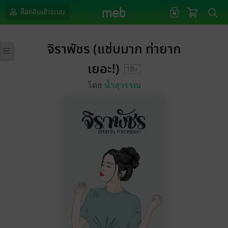
ล็อกอินเข้าระบบ
จิราพัชร (แซ่บมาก ท่ายาก
เยอะ!)
โดย
น้ำสุวรรณ