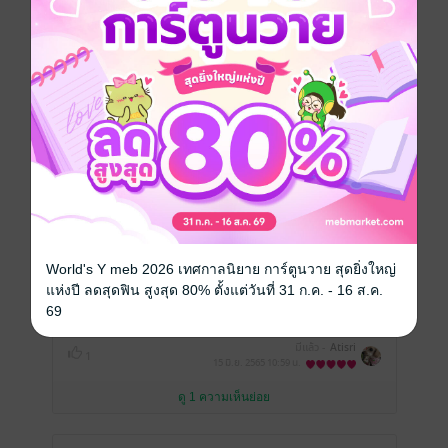
เขียนรีวิวและให้เรตติ้ง
คุณสามารถ
เข้าสู่ระบบ
เพื่อแสดงความคิดเห็นได้จ้า
รีวิวทั้งหมด
หน้าที่ 1
World's Y meb 2026 เทศกาลนิยาย การ์ตูนวาย สุดยิ่งใหญ่
แห่งปี ลดสุดฟิน สูงสุด 80% ตั้งแต่วันที่ 31 ก.ค. - 16 ส.ค.
69
สนุกมากค่ะ ซีกับเชนน่ารักมาก ชอบๆๆ
มีแล้ว -
Atisri
1
15 มิ.ย. 2565
10:59 น.
ดู 1 ความเห็นย่อย