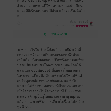
นางเอกของเรื่องที่บุคคลิกแหวกแนวจากที่เคย
อ่านมา ตามหาคนที่ใช่สุดๆ ขอบคุณนักเขียน
นะคะที่มีเรื่องสนุกมาให้อ่าน แล้วจะเรื่องถ้ดไป
ค่ะ
มีแล้ว -
ชินารมย์
1
2 มิ.ย. 2565
4:53 น.
ดู 1 ความเห็นย่อย
จะชอบอะไรในเรื่องนี้ก่อนดี ความมีผัวเด็กที่
หล่อรวย หรือความหื่นของนางเอก 😁 อ่าน
เพลินดีค่ะ นิยายออกแนวชีวิตจริงเลยชอบที่พ่อ
ของซีเป็นคนที่เข้าใจลูกมากและมองโลกได้
กว้างและชอบพ่อของซี ที่บอกว่าไม่อยากพา
ใครมานอนที่แม่มึง ถึงคนฟังจะไม่ใช่แม่ซีแต่
มันใจฟูมากอ่ะ ตอนแรกก็แอบงงนะ ทำไม
นางเอกไม่ทำงาน พอตัดมาที่บ้านนางเอก เลย
เข้าใจว่าพ่อรวยไม่ต้องทำงานก็ได้ 555 ส่วน
พระเอกเค้าดูเป็นผู้ใหญ่มากกว่าอายุ อยู่ด้วย
แล้วอบอุ่น ยายซีใส่สายเดี่ยวทั้งเรื่อง ไม่เปลือง
ชุดดี 555