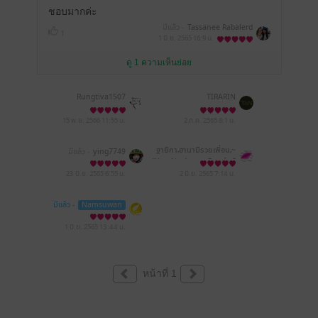
ชอบมากค่ะ
มีแล้ว -
Tassanee Rabalerd
1
1 มิ.ย. 2565
16:9 น.
ดู 1 ความเห็นย่อย
Rungtiva1507
TIRARIN
15 พ.ย. 2566
11:55 น.
2 ก.ค. 2565
8:1 น.
ฐายิกา,ฮานามิรวยเพื่อน,~
มีแล้ว -
ying7749
{NamNao}~,กรรภิรมย์, พั
ทธวรรณ,白富 ไป๋ฟู่,ธัญนัน
23 มิ.ย. 2565
6:55 น.
2 มิ.ย. 2565
7:14 น.
ทน์ณิศา,กฤตวยา
มีแล้ว -
Namsuwan
1 มิ.ย. 2565
13:44 น.
หน้าที่ 1