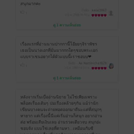
สนุกมากคะ
มีแล้ว -
katai3063
1
2 มิ.ย. 2565
16:18 น.
ดู 1 ความเห็นย่อย
เรื่องแรกที่อ่านนามปากกานี้โอ๊ยยๆจิราพัชร
เธอเป็นนางเอกที่มั่นมากกกใดๆชอบพระเอก
แบบราเชนอยากได้ผัวแบบนี้เราชอบบ❤
มีแล้ว -
Ae Nattinicha3029
1
2 มิ.ย. 2565
14:33 น.
ดู 1 ความเห็นย่อย
หลังจากเริ่มเบื่ออ่านนิยาย ไม่ใช่เพียงเพราะ
พล็อตเรื่องเดิมๆ ปมเรื่องคล้ายๆกัน แม้ว่านัก
เขียนบางคนจะถ่ายทอดออกมาดีนะแต่ที่สนุกๆ
หายาก แต่เรื่องนี้นี่แค่เริ่มอ่านก็สนุก อยากอ่าน
ต่อ พร้อมเสียเงินเลย อ่านรวดเดียวจบ สนุกอ่ะ
ชอบจัง แบบใช่เลยที่ตามหา...เหมือนกับซี