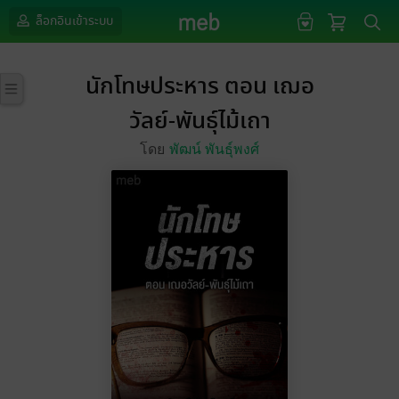
ล็อกอินเข้าระบบ
นักโทษประหาร ตอน เฌอ
วัลย์-พันธุ์ไม้เถา
โดย
พัฒน์ พันธุ์พงศ์