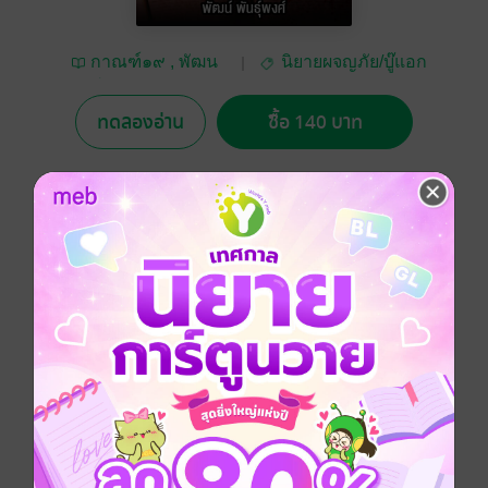
กาณฑ์๑๙ , พัฒน
นิยายผจญภัย/บู๊แอก
พงศ์ พ่วงลาภหลาย ,
ชัน
พันธุ์ พงศ์นาค , ภัต
ทดลองอ่าน
ซื้อ 140 บาท
พันธุ์พงศ์ , พัฒน์ พันธุ์
พงศ์
No Rating
อยากได้
ซื้อเป็นของขวัญ
ติดตาม
แชร์
ีชีวิตของมนุษย์อีกคนหนึ่งที่เดินทางมาถึงจุดจบของชีวิต
ด้วยการต้องเป็นนักโทษประหาร
แม้ว่าจะรู้ตอนจบตั้งแต่เห็นชื่อเรื่อง
แต่ก็ยังน่าติดตามว่า เหตุใดจึงเป็นเช่นนั้น
และไม่สามารถหลีกเลี่ยงได้หรือ