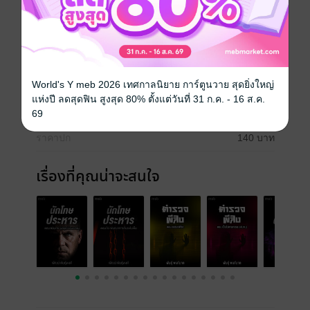
แอกชัน
ประเภทไฟล์
pdf, epub
(สารบัญ)
World's Y meb 2026 เทศกาลนิยาย การ์ตูนวาย สุดยิ่งใหญ่
วันที่วางขาย
16 มิถุนายน 2565
แห่งปี ลดสุดฟิน สูงสุด 80% ตั้งแต่วันที่ 31 ก.ค. - 16 ส.ค.
ความยาว
336 หน้า (≈ 58,442 คำ)
69
ราคาปก
140 บาท
เรื่องที่คุณน่าจะสนใจ