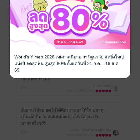
คุณสามารถ
เข้าสู่ระบบ
เพื่อแสดงความคิดเห็นได้จ้า
รีวิวทั้งหมด
หน้าที่ 1
World's Y meb 2026 เทศกาลนิยาย การ์ตูนวาย สุดยิ่งใหญ่
แห่งปี ลดสุดฟิน สูงสุด 80% ตั้งแต่วันที่ 31 ก.ค. - 16 ส.ค.
69
❤️ อยากได้รูป น้องทู กับพี่ยัก ใหญ่ๆ เหมือนวาฬ
กะสมุทรบ้างค่ะ
มีแล้ว -
aink
1
23 เม.ย. 2568
6:43 น.
ยังอ่านไม่จบ อดไม่ได้ต้องแวะมาให้ใจ ปลาทู
เป็นเด็กดีมากกกมัมหมีจะร้องไห้ น้องน่ารัก
มากๆจริงๆ🥹
มีแล้ว -
Once in a blue sky
1
10 ก.ค. 2566
13:37 น.