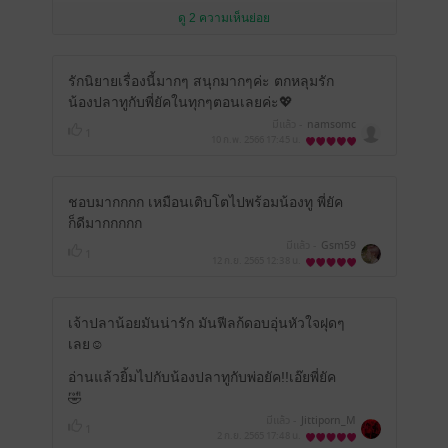
ดู 2 ความเห็นย่อย
รักนิยายเรื่องนี้มากๆ สนุกมากๆค่ะ ตกหลุมรัก
น้องปลาทูกับพี่ยัคในทุกๆตอนเลยค่ะ💖
มีแล้ว -
namsomc
1
10 ก.พ. 2566
17:45 น.
ชอบมากกกก เหมือนเติบโตไปพร้อมน้องทู พี่ยัค
ก็ดีมากกกกก
มีแล้ว -
Gsm59
1
12 ก.ย. 2565
12:38 น.
เจ้าปลาน้อยมันน่ารัก มันฟีลก้ดอบอุ่นหัวใจฝุดๆ
เลย☺️
อ่านแล้วยิ้มไปกับน้องปลาทูกับพ่อยัค!!เอ๊ยพี่ยัค
🤣
มีแล้ว -
Jittiporn_M
1
2 ก.ย. 2565
17:48 น.