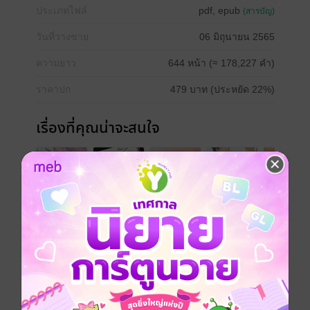
ประเภทไฟล์
pdf, epub
(สารบัญ)
วันที่วางขาย
06 มิถุนายน 2565
ความยาว
644 หน้า (≈ 178,227 คำ)
ราคาปก
479 บาท (ประหยัด 22%)
เรื่องที่คุณน่าจะสนใจ
เขียนรีวิวและให้เรตติ้ง