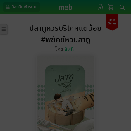
ล็อกอินเข้าระบบ
ปลาทูควรบริโภคแต่น้อย
#พยัคฆ์หิวปลาทู
โดย
ฮันนี่~