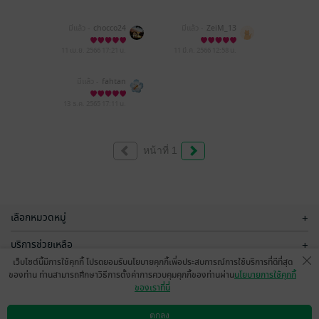
มีแล้ว -
chocco24
มีแล้ว -
ZeiM_13
11 เม.ย. 2566
17:21 น.
11 มี.ค. 2566
12:58 น.
มีแล้ว -
fahtan
13 ธ.ค. 2565
17:11 น.
หน้าที่ 1
เลือกหมวดหมู่
+
บริการช่วยเหลือ
+
เว็บไซต์นี้มีการใช้คุกกี้ โปรดยอมรับนโยบายคุกกี้เพื่อประสบการณ์การใช้บริการที่ดีที่สุด
เกี่ยวกับเรา
+
ของท่าน ท่านสามารถศึกษาวิธีการตั้งค่าการควบคุมคุกกี้ของท่านผ่าน
นโยบายการใช้คุกกี้
ของเราที่นี่
กลุ่มธุรกิจในเครือ
+
ตกลง