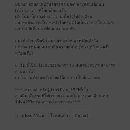
หน้างอ คอหัก เหมือนอย่างชื่อ น้องปลาทูตอนเด็กนั้น
เหมือนอาหารที่ใส่เกลือจนเค็ม
เติบโตมาก็ยังคงรักษาความเค็มไว้ไม่มีเปลี่ยน
จนกระทั่งความใกล้ชิดทำให้พยัคฆ์ได้เห็นว่าภายใต้เกลือที่
ฉาบไว้ มีเนื้อปลาที่หอมหวานน่ากิน
แมวตัวใหญ่เริ่มหิวโหยอยากหม่ำปลาทูให้หนำใจ
แม้ว่าความเค็มจะเป็นอันตรายต่อไต (ใจ) แต่ถ้าอร่อยก็
พร้อมเสี่ยง
// เรื่องนี้เป็นเรื่องแยกออกมาจาก #เสพเสียงสมุทร สามารถ
อ่านแยกได้
แต่ถ้าอ่านทั้งสองเรื่องก็จะได้อรรถรสไปอีกแบบค่ะ
***** เหมาะสำหรับผู้อ่านที่มีอายุ 15 ปีขึ้นไป
อาจมีพฤติกรรมที่ไม่เหมาะสมและไม่ควรลอกเลียนแบบ
โปรดใช้วิจารณญาณในการอ่าน *****
Boy love / Yaoi
โรแมนติก
รักต่างวัย