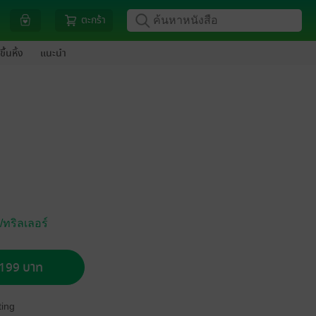
ตะกร้า
ขึ้นหิ้ง
แนะนำ
ทริลเลอร์
อ 199 บาท
ing