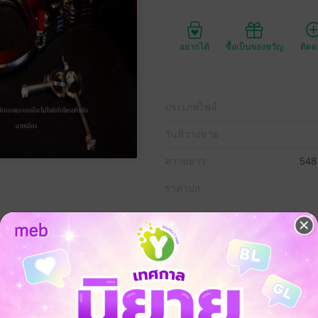
อยากได้
ซื้อเป็นของขวัญ
ติด
ประเภทไฟล์
วันที่วางขาย
ความยาว
548
ราคาปก
ให้กับความมืดดำ ไม่สนว่าสิ่งที่ทำจะผิดหรือเลวร้ายแค่ไหนเธอคิดเพียงว่า
ทำเหี้ย ๆ กับคนเหี้ย ๆ ก็แฟร์ดีหนิ”
มดเพราะแค่เธอดันไปมีเซ็กส์แค่ครั้งเดียวกับตำรวจหนุ่มที่คอยตามรังควานเ