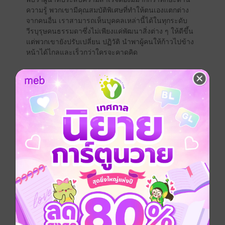
ความรู้ พวกเขามีคุณสมบัติพิเศษที่ทำให้ตนเองแตกต่าง
จากคนอื่น เราสามารถเห็นบุคคลเหล่านี้ได้ในทุกระดับ
วีรบุรุษคนธรรมดาซึ่งไม่เพียงแค่พัฒนาสิ่งต่าง ๆ ให้ดีขึ้น
แต่พวกเขายังปรับเปลี่ยน ปฏิวัติ นำพาผู้คนให้ก้าวไปข้าง
หน้าได้ไกลและเร็วกว่าใครจะคาดคิด
คำถามคือพวกเขาทำได้อย่างไร? มาต้นหาคำตอบและ
ปรับเปลี่ยนกรอบความคิดสู่การเป็นผู้นำที่ยอดเยี่ยม เพื่อ
เป็นเจ้านายผู้กุมชะตาชีวิตตัวเอง ไม่ต้องเฝ้ารอการเลื่อน
ตำแหน่ง ไม่ต้องรอโอกาสให้ไขว่คว้า และเติมเต็ม
ศักยภาพของคุณไปพร้อมกับหนังสือเล่มนี้!"
หนังสือแปล
จิตวิทยา
พัฒนาตนเอง
ความสำเร็จ
ประเภทไฟล์
pdf
วันที่วางขาย
02 มิถุนายน 2565