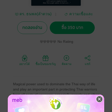
ดร. ธนพล(ลำดวน)
ความเชื่อและ
จาดใจดี Ph.D.
ศาสนา/พระเครื่อง
ทดลองอ่าน
ซื้อ 350 บาท
No Rating
อยากได้
ซื้อเป็นของขวัญ
ติดตาม
แชร์
Magical power used to dominate the Thai way of life
and play an important part in protecting Thai warriors
from all sorts of weapons, especially swords and other
sharp objects commonly used in warfare. In normal
times, it was used to protect people from all types of
danger such as fierce animals, diseases, and evil