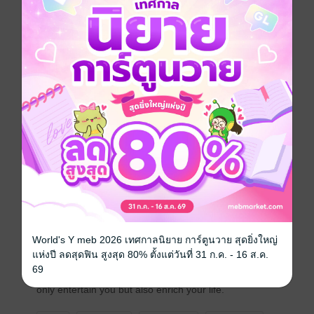
spirits as they posed a constant threat to their lives
and security. People lived with nature and traveled
either by foot or by the outdated mode of
transportation like bull carts. Surrounded by thick
forest, the travelers were prone to be ambushed
either by fierce animals or bandits. Without magical
power, weapons alone could not guarantee their safe
journey. Even Buddhist monks who traveled on
pilgrimage in the forest had to use magical power to
tame wild animals and evil spirits that distracted their
meditation practices.Magical power has played a vital
role in human life even before the emergence of any
religion on earth. Now, however, most people discard
this type of knowledge and treat it as obsolete and
irrelevant to the current world. However, the belief in
superstition and ghosts will not vanish from Thai
World's Y meb 2026 เทศกาลนิยาย การ์ตูนวาย สุดยิ่งใหญ่
society any time soon. Magical power is still being
แห่งปี ลดสุดฟิน สูงสุด 80% ตั้งแต่วันที่ 31 ก.ค. - 16 ส.ค.
used for personal protection and good fortune by Thai
69
people in all parts of the country. The book will not
only entertain you but also enrich your life.