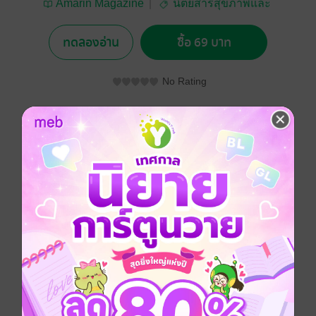
Amarin Magazine
นิตยสารสุขภาพและ
อาหาร
ทดลองอ่าน
ซื้อ 69 บาท
No Rating
อยากได้
ซื้อเป็นของขวัญ
ติดตาม
แชร์
ประเภทไฟล์
pdf
วันที่วางขาย
02 มิถุนายน 2565
ความยาว
69 หน้า
ราคาปก
69 บาท