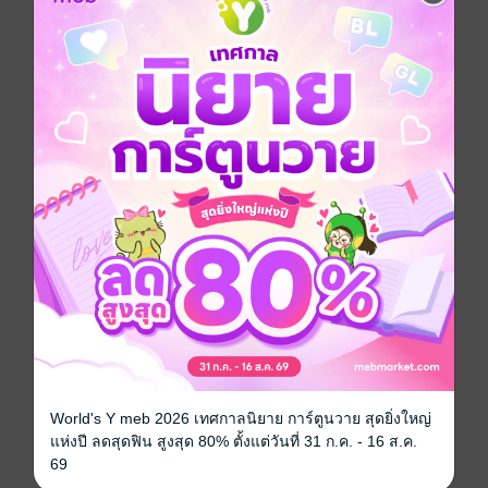
.
การฝึกฝน “อักขระหยวน” จึงเป็นทางออกสุดท้าย ในการ
ยับยั้งพิษมังกรพิโรธได้
ชายหนุ่มผู้ถูกช่วงชิงชะตาอันยิ่งใหญ่ ต้องเผชิญกับหนทาง
การฝึกบำเพ็ญอันยากลำบาก
.
ภายภาคหน้าเขาจักต้องรุ่งโรจน์สะเทือนฟ้าดิน จักยืนยง
เฉกดวงตะวันและจันทรา
เป็นเทพมังกรที่ไม่เคยพบพานในใต้หล้า หนี้แค้นทั้งหมดนี้
ต่อจากนี้พวกเราคงได้คิดบัญชีกัน!"
หนังสือแปล
กำลังภายใน
สงคราม
แฟนตาซี
แก้แค้น
นิยายจีนแปล
ซีรีส์
อภินิหารทายาทมังกรจอมราชัน
ประเภทไฟล์
pdf, epub
World's Y meb 2026 เทศกาลนิยาย การ์ตูนวาย สุดยิ่งใหญ่
(สารบัญ)
แห่งปี ลดสุดฟิน สูงสุด 80% ตั้งแต่วันที่ 31 ก.ค. - 16 ส.ค.
วันที่วางขาย
06 มิถุนายน 2565
69