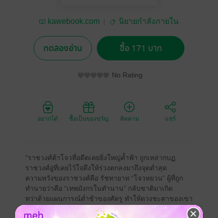
kawebook.com
นิยายกำลังภายใน
ทดลองอ่าน
ซื้อ 171 บาท
No Rating
อยากได้
ซื้อเป็นของขวัญ
ติดตาม
แชร์
"ราชวงศ์ต้าโจวที่อดีตเคยยิ่งใหญ่ค้ำฟ้า ถูกเหล่ากบฏ
ราชวงศ์อู่ที่เคยไว้ใจดึงให้ร่วงตกลงมาถึงจุดต่ำสุด
ความหวังของราชวงศ์คือ รัชทายาท “โจวหยวน” ผู้ที่ถูก
ทำนายว่าคือ “เทพมังกรในตำนาน” กลับชาติมาเกิด
ทว่าด้วยแผนการณ์ต่ำช้าของศัตรู ทำให้ดวงชะตาของเขา
ต้องคำสาป ลมปราณพิการ ไร้หนทางฝึกบำเพ็ญ!