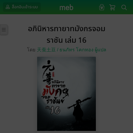
ล็อกอินเข้าระบบ
อภินิหารทายาทมังกรจอม
ราชัน เล่ม 16
โดย
天蚕土豆 /
ธนภัทร โคกทอง ผู้แปล