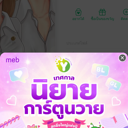
อยากได้
ซื้อเป็นของขวัญ
ติด
ประเภทไฟล์
วันที่วางขาย
ความยาว
479
ราคาปก
ามมั่นคงในรักเดียว...
บรัก
มหาวิทยาลัย
มัธยม