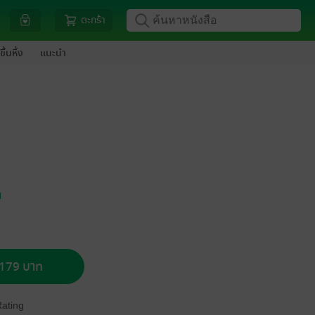
ตะกร้า
ขึ้นหิ้ง
แนะนำ
ย
อ 179 บาท
Rating