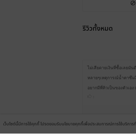
รีวิวทั้งหมด
ไม่เสียดายเงินที่ซื้อเลยมั
หลายๆเหตุการณ์น้ำตาซึมง
อยากมีพี่ทิวเป็นของตัวเอง
1
เว็บไซต์นี้มีการใช้คุกกี้ โปรดยอมรับนโยบายคุกกี้เพื่อประสบการณ์การใช้บริการ
Language
ดาวน์โหลดแอป
แสดงสปอยล์