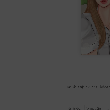
เสน่ห์ของผู้ชายบางคนก็คือคว
รักวัยรุ่น
โรแมนติก
แอ