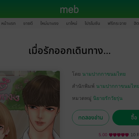
หน้าแรก
ขายดี
ใหม่มาแรง
มาใหม่
โปรโมชัน
ฟรีกระจาย
ฮิต
เมื่อรักออกเดินทาง...
โดย
นามปากกาขนมไทย
สำนักพิมพ์
นามปากกาขนมไท
หมวดหมู่
นิยายรักวัยรุ่น
ทดลองอ่าน
ซื้
5.00
10 