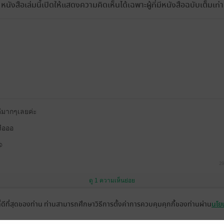
หนังสือเล่มนี้เปิดให้แสดงความคิดเห็นได้เฉพาะผู้ที่มีหนังสือฉบับเต็มเท่าน
นดีมากๆเลยค่ะ
ือออ
☺️
29
ดู 1 ความเห็นย่อย
ที่ดีที่สุดของท่าน ท่านสามารถศึกษาวิธีการตั้งค่าการควบคุมคุกกี้ของท่านผ่าน
นโยบ