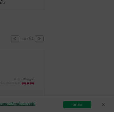
ั้น
หน้าที่ 1
มีแล้ว -
Nongyao
 มี.ค. 2566
10:33 น.
ายการใช้คุกกี้ของเราที่นี่
ตกลง
สมัครขายอีบุ๊ก
วิธีการใช้งาน
ติดต่อเรา