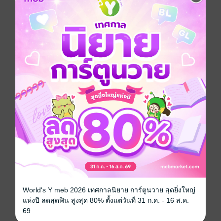
ใหญ่เข้าในวันสัมภาษณ์งาน
โอนิซึกะคิดว่าตัวเองคงจะไม่ได้เป็นอาจารย์แล้ว ทว่าผู้
อำนวยการซากุไรกลับเรียกตัวเขามาสอนที่โรงเรียน
เพราะหวังให้ช่วยขจัดปัญหาในโรงเรียนให้
นักเลงหนุ่มจึงได้เป็นอาจารย์ประจำชั้น ม.3 ห้อง 4 ซึ่งเป็น
ห้องที่มีปัญหามากที่สุดของโรงเรียน โดยมีหน้าที่ต้องทำให้
เหล่านักเรียนที่มืดมนเหล่านี้เดินออกมาสู่ทางสว่างให้ได้
ปริศนาที่เกิดขึ้นกับห้องเรียน ม.3 ห้อง 4 มันคืออะไรกันแน่
นี่คือสิ่งท้าทายที่รอคอยโอนิซึกะอยู่...
การ์ตูนญี่ปุ่น
ดรามา
ตลก
โรงเรียน
นักเลง
ซีรีส์
GTO คุณครูพันธ์หายาก (รายตอน)
World's Y meb 2026 เทศกาลนิยาย การ์ตูนวาย สุดยิ่งใหญ่
ประเภทไฟล์
pdf
แห่งปี ลดสุดฟิน สูงสุด 80% ตั้งแต่วันที่ 31 ก.ค. - 16 ส.ค.
วันที่วางขาย
26 สิงหาคม 2565
69