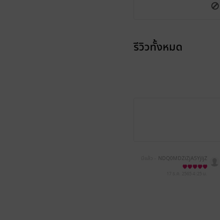
รีวิวทั้งหมด
มีแล้ว -
NDQ0MDZiZjA5YjljZ
TYxNGY2MjYwZWMxNDkzNz
M4ZmE=
17 ธ.ค. 2565
4:25 น.