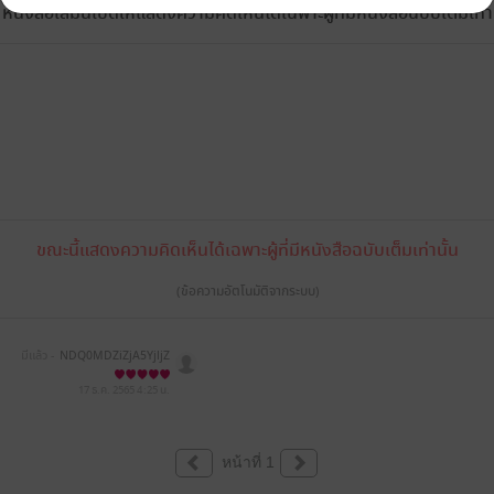
หนังสือเล่มนี้เปิดให้แสดงความคิดเห็นได้เฉพาะผู้ที่มีหนังสือฉบับเต็มเท่าน
ขณะนี้แสดงความคิดเห็นได้เฉพาะผู้ที่มีหนังสือฉบับเต็มเท่านั้น
(ข้อความอัตโนมัติจากระบบ)
มีแล้ว -
NDQ0MDZiZjA5YjljZ
TYxNGY2MjYwZWMxNDkzNz
M4ZmE=
17 ธ.ค. 2565
4:25 น.
หน้าที่ 1