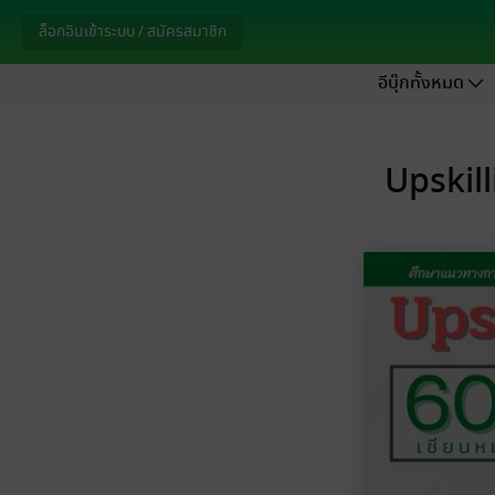
ล็อกอินเข้าระบบ / สมัครสมาชิก
อีบุ๊กทั้งหมด
Upskill