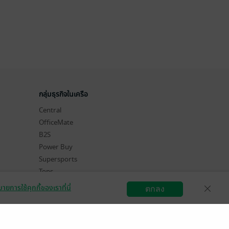
กลุ่มธุรกิจในเครือ
Central
OfficeMate
B2S
Power Buy
Supersports
Tops
Hytexts
ายการใช้คุกกี้ของเราที่นี่
ตกลง
สมัครขายอีบุ๊ก
วิธีการใช้งาน
ติดต่อเรา