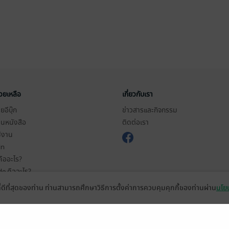
่วยเหลือ
เกี่ยวกับเรา
อีบุ๊ก
ข่าวสารและกิจกรรม
านหนังสือ
ติดต่อเรา
ช้งาน
in
ืออะไร?
de คืออะไร?
ในการใช้บริการ
ที่ดีที่สุดของท่าน ท่านสามารถศึกษาวิธีการตั้งค่าการควบคุมคุกกี้ของท่านผ่าน
นโยบ
วามเป็นส่วนตัว
ว็บไซต์