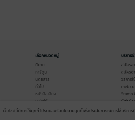
เลือกหมวดหมู่
บริการช
นิยาย
สมัครขาย
การ์ตูน
สมัครอ่
นิตยสาร
วิธีการใ
ทั่วไป
meb co
หนังสือเสียง
Stamp ค
บุฟเฟต์
Gift Co
เงื่อนไข
เว็บไซต์นี้มีการใช้คุกกี้ โปรดยอมรับนโยบายคุกกี้เพื่อประสบการณ์การใช้บริการ
Language
ดาวน์โหลดแอป
นโยบายค
แผนผังเ