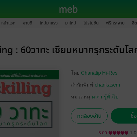
หน้าแรก
ขายดี
ใหม่มาแรง
มาใหม่
โปรโมชัน
ฟรีกระจาย
ฮิต
ing : 60วาทะ เซียนหมากรุกระดับโลก
โดย
Chanatip Hi-Res
สำนักพิมพ์
chankasem
หมวดหมู่
ความรู้ทั่วไป
ทดลองอ่าน
ซื้
5.00
1 R